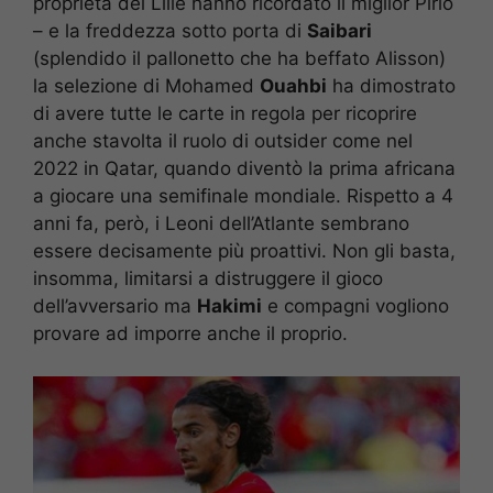
proprietà del Lille hanno ricordato il miglior Pirlo
– e la freddezza sotto porta di
Saibari
(splendido il pallonetto che ha beffato Alisson)
la selezione di Mohamed
Ouahbi
ha dimostrato
di avere tutte le carte in regola per ricoprire
anche stavolta il ruolo di outsider come nel
2022 in Qatar, quando diventò la prima africana
a giocare una semifinale mondiale. Rispetto a 4
anni fa, però, i Leoni dell’Atlante sembrano
essere decisamente più proattivi. Non gli basta,
insomma, limitarsi a distruggere il gioco
dell’avversario ma
Hakimi
e compagni vogliono
provare ad imporre anche il proprio.