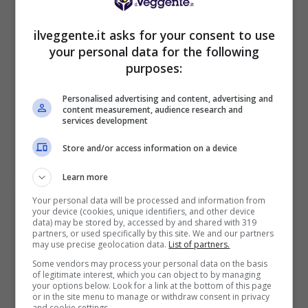
BONUS DAZNBET: 200€ REAL BONUS
ilveggente.it asks for your consent to use
Benvenuto Sport 50% fino a 50€ + 150€
your personal data for the following
Su DaznBet ricevi: 50% fino a 50€ sul primo
purposes:
versamento+ 5€ a settimana fino a 150€
200€
Personalised advertising and content, advertising and
content measurement, audience research and
services development
VERIFICA
Store and/or access information on a device
Mostra Informazioni
Learn more
Your personal data will be processed and information from
your device (cookies, unique identifiers, and other device
FastBet
data) may be stored by, accessed by and shared with 319
partners, or used specifically by this site. We and our partners
may use precise geolocation data.
List of partners.
BONUS BENVENUTO FASTBET
Some vendors may process your personal data on the basis
Bonus FastBet: 50€ di Bonus Benvenuto
of legitimate interest, which you can object to by managing
scommesse
your options below. Look for a link at the bottom of this page
or in the site menu to manage or withdraw consent in privacy
Inserisci il codice BONUSBET in fase di registrazione:
and cookie settings.