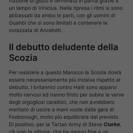
frazione di gioco è terminata in parità grazie a
un lampo di Vinicius. Nella ripresa i ritmi si sono
abbassati da ambo le parti, con gli uomini di
Ouahbi che si sono limitati a contenere la
corazzata di Ancelotti.
Il debutto deludente della
Scozia
Per resistere a questo Marocco la Scozia dovrà
essere necessariamente più incisiva rispetto al
debutto. I britannici contro Haiti sono apparsi
molto nervosi ed hanno finito per subire la verve
degli orgogliosi caraibici, che non avrebbero
meritato di uscire a mani vuote dalla gara di
Foxborough, molto più equilibrata del previsto.
Di positivo, per la Tartan Army di Steve
Clarke
,
c’è solo la vittoria, che ha messo fine a un