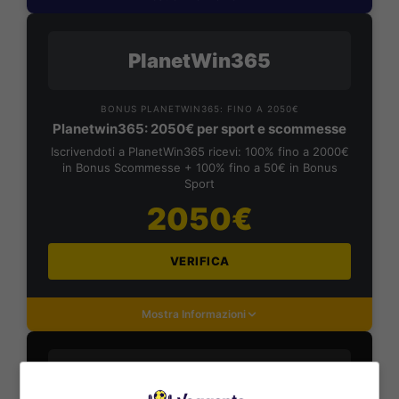
PlanetWin365
BONUS PLANETWIN365: FINO A 2050€
Planetwin365: 2050€ per sport e scommesse
Iscrivendoti a PlanetWin365 ricevi: 100% fino a 2000€
in Bonus Scommesse + 100% fino a 50€ in Bonus
Sport
2050€
VERIFICA
Mostra Informazioni
DAZNBet