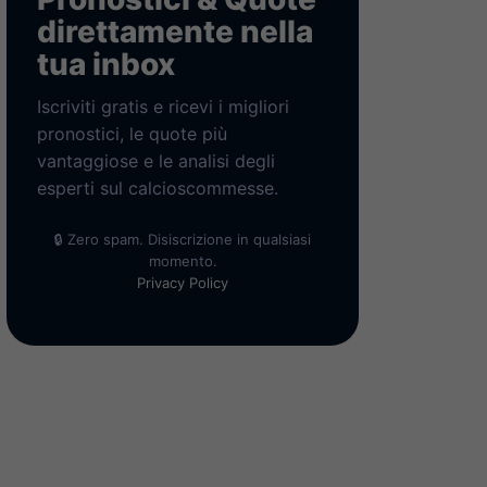
direttamente nella
tua inbox
Iscriviti gratis e ricevi i migliori
pronostici, le quote più
vantaggiose e le analisi degli
esperti sul calcioscommesse.
🔒 Zero spam. Disiscrizione in qualsiasi
momento.
Privacy Policy