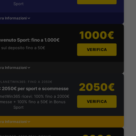
Sport
ra Informazioni
1000€
venuto Sport: fino a 1.000€
sul deposito fino a 50€
VERIFICA
ra Informazioni
LANETWIN365: FINO A 2050€
2050€
: 2050€ per sport e scommesse
lanetWin365 ricevi: 100% fino a 2000€
VERIFICA
messe + 100% fino a 50€ in Bonus
Sport
ra Informazioni