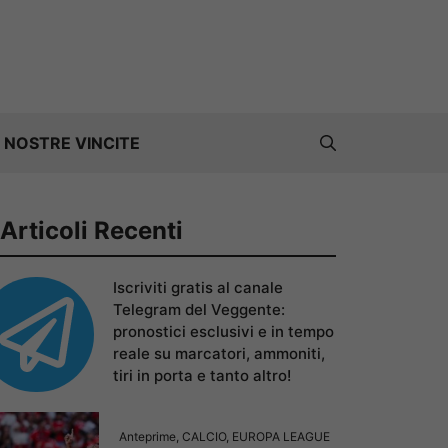
 NOSTRE VINCITE
Articoli Recenti
Iscriviti gratis al canale
Telegram del Veggente:
pronostici esclusivi e in tempo
reale su marcatori, ammoniti,
tiri in porta e tanto altro!
Anteprime
,
CALCIO
,
EUROPA LEAGUE