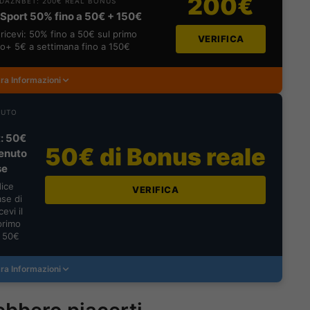
200€
DAZNBET: 200€ REAL BONUS
Sport 50% fino a 50€ + 150€
ricevi: 50% fino a 50€ sul primo
VERIFICA
o+ 5€ a settimana fino a 150€
ra Informazioni
NUTO
: 50€
50€ di Bonus reale
enuto
se
dice
VERIFICA
se di
evi il
primo
a 50€
ra Informazioni