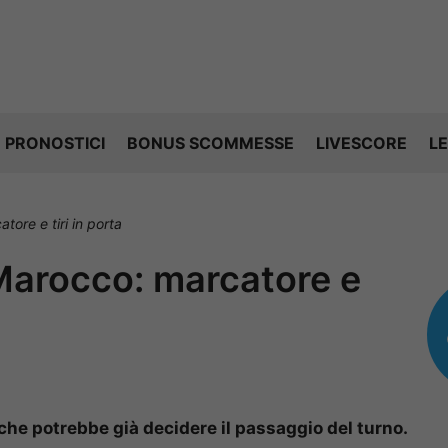
PRONOSTICI
BONUS SCOMMESSE
LIVESCORE
LE
ore e tiri in porta
Marocco: marcatore e
che potrebbe già decidere il passaggio del turno.