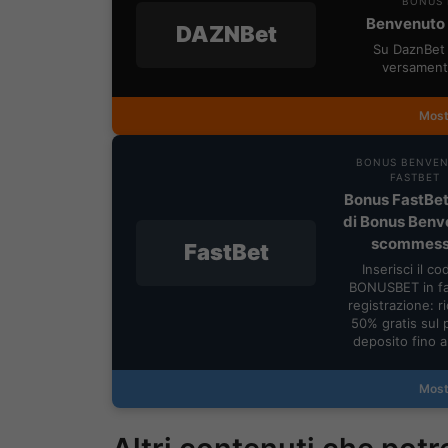
BONUS 
Benvenuto 
DAZNBet
Su DaznBet 
versament
Most
BONUS BENVE
FASTBET
Bonus FastBet
di Bonus Benv
scommes
FastBet
Inserisci il co
BONUSBET in fa
registrazione: ric
50% gratis sul 
deposito fino 
Most