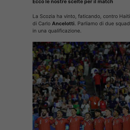
Ecco le nostre scelte per il match
La Scozia ha vinto, faticando, contro Haiti
di Carlo
Ancelotti
. Parliamo di due squad
in una qualificazione.