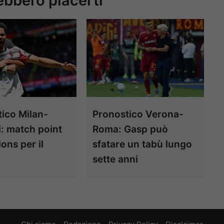
ebbero piacerti
ico Milan-
Pronostico Verona-
i: match point
Roma: Gasp può
ns per il
sfatare un tabù lungo
o
sette anni