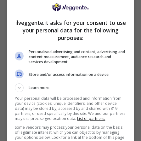
BONUS BENVENUTO LOTTOMATICA: 2050€
ilveggente.it asks for your consent to use
Fino a 2050€ bonus scommesse e sport
your personal data for the following
Per i nuovi utenti della piattaforma: 100% fino a 50€ in
purposes:
Bonus Scommesse + 100% fino a 2000€ in Bonus
Sport
Personalised advertising and content, advertising and
2050€
content measurement, audience research and
services development
VERIFICA
Store and/or access information on a device
Learn more
Mostra Informazioni
Your personal data will be processed and information from
your device (cookies, unique identifiers, and other device
data) may be stored by, accessed by and shared with 319
SNAI
partners, or used specifically by this site. We and our partners
may use precise geolocation data.
List of partners.
Some vendors may process your personal data on the basis
of legitimate interest, which you can object to by managing
Bonus Benvenuto Sport: fino a 1.000€
your options below. Look for a link at the bottom of this page
50% sul deposito fino a 50€