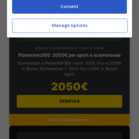
Consent
Mostra Informazioni
Manage options
PlanetWin365
BONUS PLANETWIN365: FINO A 2050€
Planetwin365: 2050€ per sport e scommesse
Iscrivendoti a PlanetWin365 ricevi: 100% fino a 2000€
in Bonus Scommesse + 100% fino a 50€ in Bonus
Sport
2050€
VERIFICA
Mostra Informazioni