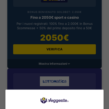
BONUS BENVENUTO GOLDBET: 2.050€
Fino a 2050€ sport e casino
Per i nuovi registrati: 100% fino a 2.000€ in Bonus
Scommesse + 50% del primo deposito fino a 50€
2050€
VERIFICA
Mostra Informazioni
BONUS BENVENUTO LOTTOMATICA: 2050€
Fino a 2050€ bonus scommesse e sport
Per i nuovi utenti della piattaforma: 100% fino a 50€ in