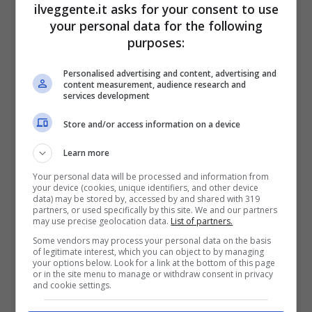
Bonus Scommesse + 100% fino a 2000€ in Bonus
ilveggente.it asks for your consent to use
Sport
your personal data for the following
2050€
purposes:
Personalised advertising and content, advertising and
VERIFICA
content measurement, audience research and
services development
Mostra Informazioni
Store and/or access information on a device
Learn more
SNAI
Your personal data will be processed and information from
your device (cookies, unique identifiers, and other device
data) may be stored by, accessed by and shared with 319
partners, or used specifically by this site. We and our partners
Bonus Benvenuto Sport: fino a 1.000€
may use precise geolocation data.
List of partners.
50% sul deposito fino a 50€
Some vendors may process your personal data on the basis
1000€
of legitimate interest, which you can object to by managing
your options below. Look for a link at the bottom of this page
or in the site menu to manage or withdraw consent in privacy
and cookie settings.
VERIFICA