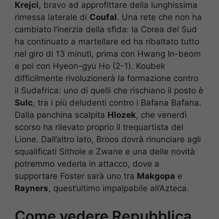
Krejci
, bravo ad approfittare della lunghissima
rimessa laterale di
Coufal
. Una rete che non ha
cambiato l’inerzia della sfida: la Corea del Sud
ha continuato a martellare ed ha ribaltato tutto
nel giro di 13 minuti, prima con Hwang In-beom
e poi con Hyeon-gyu Ho (2-1). Koubek
difficilmente rivoluzionerà la formazione contro
il Sudafrica: uno di quelli che rischiano il posto è
Sulc
, tra i più deludenti contro i Bafana Bafana.
Dalla panchina scalpita
Hlozek
, che venerdì
scorso ha rilevato proprio il trequartista del
Lione. Dall’altro lato, Broos dovrà rinunciare agli
squalificati Sithole e Zwane e una delle novità
potremmo vederla in attacco, dove a
supportare Foster sarà uno tra
Makgopa
e
Rayners
, quest’ultimo impalpabile all’Azteca.
Come vedere Repubblica