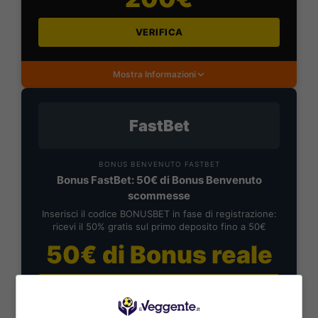
VERIFICA
Mostra Informazioni
FastBet
BONUS BENVENUTO FASTBET
Bonus FastBet: 50€ di Bonus Benvenuto
scommesse
Inserisci il codice BONUSBET in fase di registrazione:
ricevi il 50% gratis sul primo deposito fino a 50€
50€ di Bonus reale
VERIFICA