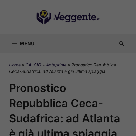
Vai
al
contenuto
MENU
Home
»
CALCIO
»
Anteprime
»
Pronostico Repubblica
Ceca-Sudafrica: ad Atlanta è già ultima spiaggia
Pronostico
Repubblica Ceca-
Sudafrica: ad Atlanta
è già ultima spiaggia