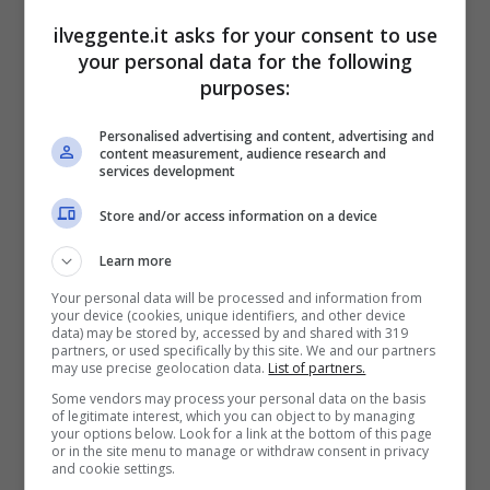
Mostra Informazioni
ilveggente.it asks for your consent to use
your personal data for the following
Il pronostico
purposes:
Personalised advertising and content, advertising and
Nonostante la brutta prestazione dell’esordio, il
content measurement, audience research and
gap tecnico e fisico a favore della Cechia è
services development
evidente. Contro un Sudafrica incerottato, privo
Store and/or access information on a device
di due titolari per squalifica e mentalmente
fragile dopo il tiro al bersaglio subito all’Azteca
Learn more
contro il Messico, gli uomini di Koubek
hanno
Your personal data will be processed and information from
l’esperienza necessaria per imporsi e
your device (cookies, unique identifiers, and other device
prendersi i tre punti vitali
. Entrambe le
data) may be stored by, accessed by and shared with 319
partners, or used specifically by this site. We and our partners
selezioni hanno palesato scompensi enormi in
may use precise geolocation data.
List of partners.
fase di creazione (xG ampiamente sotto l’1.00
Some vendors may process your personal data on the basis
per entrambe al debutto). Inoltre, il Sudafrica è
of legitimate interest, which you can object to by managing
your options below. Look for a link at the bottom of this page
reduce da ben tre
Under 2.5
consecutivi e
or in the site menu to manage or withdraw consent in privacy
difficilmente assisteremo a un match
and cookie settings.