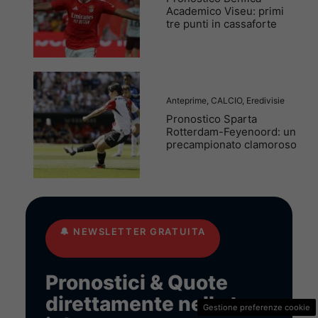
Academico Viseu: primi
tre punti in cassaforte
Anteprime
,
CALCIO
,
Eredivisie
Pronostico Sparta
Rotterdam-Feyenoord: un
precampionato clamoroso
🔔
NEWSLETTER GRATUITA
Pronostici & Quote
direttamente nella tua
Gestione preferenze cookie