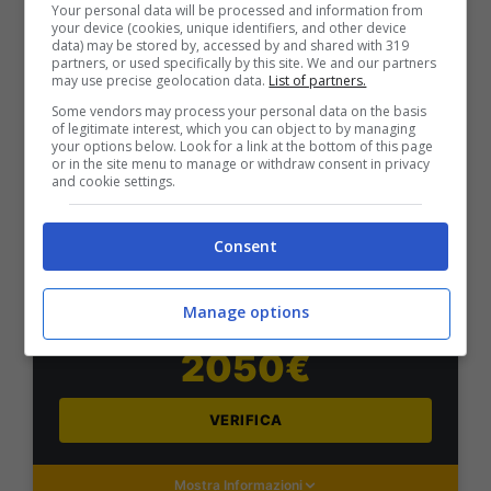
Your personal data will be processed and information from
your device (cookies, unique identifiers, and other device
VERIFICA
data) may be stored by, accessed by and shared with 319
partners, or used specifically by this site. We and our partners
may use precise geolocation data.
List of partners.
Mostra Informazioni
Some vendors may process your personal data on the basis
of legitimate interest, which you can object to by managing
your options below. Look for a link at the bottom of this page
or in the site menu to manage or withdraw consent in privacy
PlanetWin365
and cookie settings.
BONUS PLANETWIN365: FINO A 2050€
Consent
Planetwin365: 2050€ per sport e scommesse
Iscrivendoti a PlanetWin365 ricevi: 100% fino a 2000€
in Bonus Scommesse + 100% fino a 50€ in Bonus
Manage options
Sport
2050€
VERIFICA
Mostra Informazioni