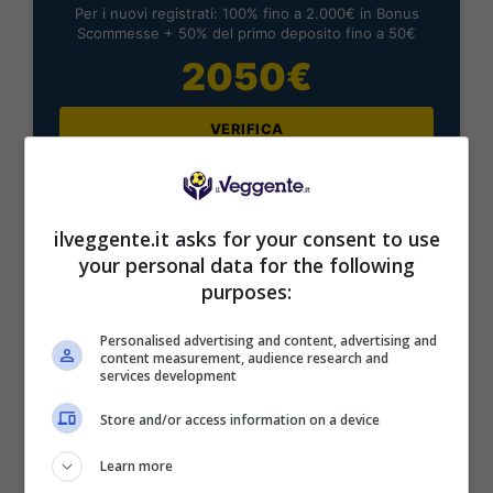
Per i nuovi registrati: 100% fino a 2.000€ in Bonus
Scommesse + 50% del primo deposito fino a 50€
2050€
VERIFICA
Mostra Informazioni
ilveggente.it asks for your consent to use
your personal data for the following
purposes:
BONUS BENVENUTO LOTTOMATICA: 2050€
Personalised advertising and content, advertising and
Fino a 2050€ bonus scommesse e sport
content measurement, audience research and
services development
Per i nuovi utenti della piattaforma: 100% fino a 50€ in
Bonus Scommesse + 100% fino a 2000€ in Bonus
Store and/or access information on a device
Sport
2050€
Learn more