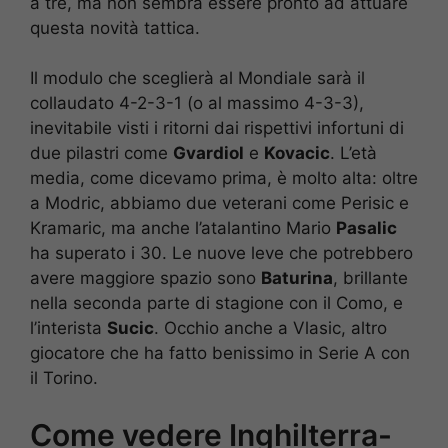
a tre, ma non sembra essere pronto ad attuare
questa novità tattica.
Il modulo che sceglierà al Mondiale sarà il
collaudato 4-2-3-1 (o al massimo 4-3-3),
inevitabile visti i ritorni dai rispettivi infortuni di
due pilastri come
Gvardiol
e
Kovacic
. L’età
media, come dicevamo prima, è molto alta: oltre
a Modric, abbiamo due veterani come Perisic e
Kramaric, ma anche l’atalantino Mario
Pasalic
ha superato i 30. Le nuove leve che potrebbero
avere maggiore spazio sono
Baturina
, brillante
nella seconda parte di stagione con il Como, e
l’interista
Sucic
. Occhio anche a Vlasic, altro
giocatore che ha fatto benissimo in Serie A con
il Torino.
Come vedere Inghilterra-