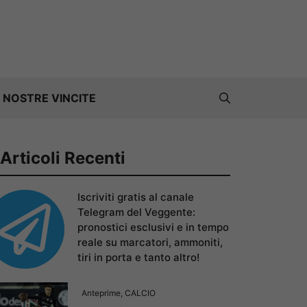
 NOSTRE VINCITE
Articoli Recenti
Iscriviti gratis al canale
Telegram del Veggente:
pronostici esclusivi e in tempo
reale su marcatori, ammoniti,
tiri in porta e tanto altro!
Anteprime
,
CALCIO