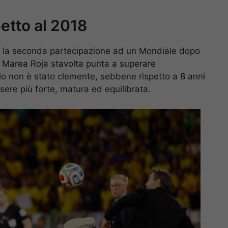
etto al 2018
 la seconda partecipazione ad un Mondiale dopo
La Marea Roja stavolta punta a superare
io non è stato clemente, sebbene rispetto a 8 anni
sere più forte, matura ed equilibrata.