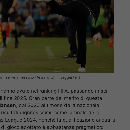
on serve a nessuno (AnsaFoto) – Ilveggente.it
 hanno avuto nel ranking FIFA, passando in sei
i fine 2025. Gran parte del merito di questa
iansen
, dal 2020 al timone della nazionale
isultati dignitosissimi, come la finale della
League 2024, nonché la qualificazione ai quarti
le di gioco adottato è abbastanza pragmatico: