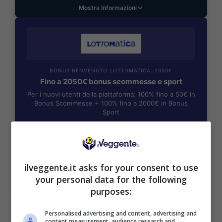
Mostra Informazioni
BONUS BENVENUTO LOTTOMATICA: 2050€
Fino a 2050€ bonus scommesse e sport
Per i nuovi utenti della piattaforma: 100% fino a 50€ in
Bonus Scommesse + 100% fino a 2000€ in Bonus
Sport
2050€
VERIFICA
ilveggente.it asks for your consent to use
your personal data for the following
Mostra Informazioni
purposes:
Personalised advertising and content, advertising and
SNAI
content measurement, audience research and