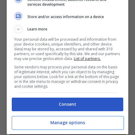
services development
Store and/or access information on a device
Bonus Benvenuto Sport: fino a 1.000€
50% sul deposito fino a 50€
Learn more
1000€
Your personal data will be processed and information from
your device (cookies, unique identifiers, and other device
data) may be stored by, accessed by and shared with 319
VERIFICA
partners, or used specifically by this site. We and our partners
may use precise geolocation data.
List of partners.
Some vendors may process your personal data on the basis
Mostra Informazioni
of legitimate interest, which you can object to by managing
your options below. Look for a link at the bottom of this page
or in the site menu to manage or withdraw consent in privacy
and cookie settings.
PlanetWin365
Consent
BONUS PLANETWIN365: FINO A 2050€
Planetwin365: 2050€ per sport e scommesse
Manage options
Iscrivendoti a PlanetWin365 ricevi: 100% fino a 2000€
in Bonus Scommesse + 100% fino a 50€ in Bonus
Sport