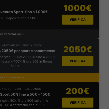
1000€
venuto Sport: fino a 1.000€
sul deposito fino a 50€
VERIFICA
ra Informazioni
LANETWIN365: FINO A 2050€
2050€
: 2050€ per sport e scommesse
lanetWin365 ricevi: 100% fino a 2000€
VERIFICA
messe + 100% fino a 50€ in Bonus
Sport
ra Informazioni
200€
DAZNBET: 200€ REAL BONUS
Sport 50% fino a 50€ + 150€
ricevi: 50% fino a 50€ sul primo
VERIFICA
o+ 5€ a settimana fino a 150€