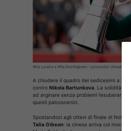
Wta Londra e Wta Nottingham: i pronostici (AnsaFoto) –
A chiudere il quadro dei sedicesimi a Lo
contro
Nikola Bartunkova
. La solidità e
ad arginare senza problemi l’esuberanza 
questi palcoscenici.
Spostandoci agli ottavi di finale di Notti
Talia Gibson
: la cinese arriva col morale 