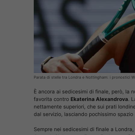
Parata di stelle tra Londra e Nottingham: i pronostici W
È ancora ai sedicesimi di finale, però, la 
favorita contro
Ekaterina Alexandrova
. 
nettamente superiori, che sui prati londi
dal servizio, lasciando pochissimo spazio a
Sempre nei sedicesimi di finale a Londra