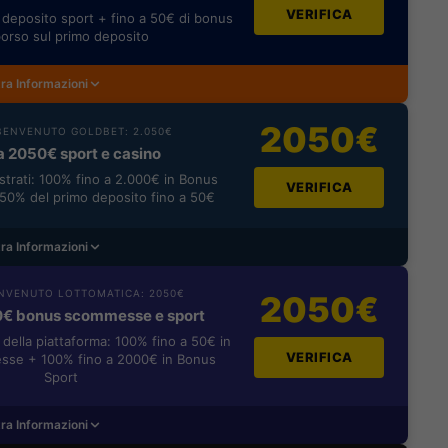
VERIFICA
deposito sport + fino a 50€ di bonus
orso sul primo deposito
ra Informazioni
2050€
ENVENUTO GOLDBET: 2.050€
a 2050€ sport e casino
istrati: 100% fino a 2.000€ in Bonus
VERIFICA
0% del primo deposito fino a 50€
ra Informazioni
NVENUTO LOTTOMATICA: 2050€
2050€
0€ bonus scommesse e sport
i della piattaforma: 100% fino a 50€ in
VERIFICA
se + 100% fino a 2000€ in Bonus
Sport
ra Informazioni