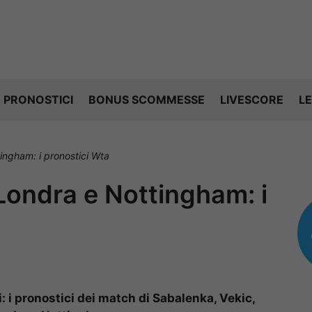
PRONOSTICI
BONUS SCOMMESSE
LIVESCORE
LE
tingham: i pronostici Wta
 Londra e Nottingham: i
ci: i pronostici dei match di Sabalenka, Vekic,