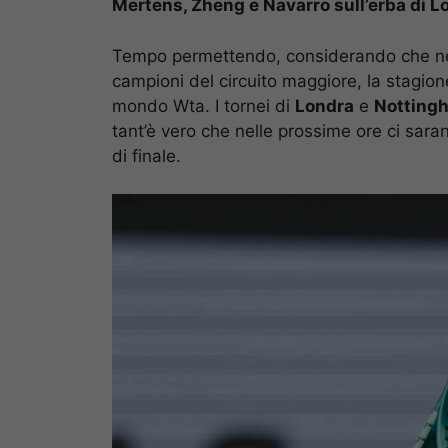
Mertens, Zheng e Navarro sull’erba di 
Tempo permettendo, considerando che nell
campioni del circuito maggiore, la stagio
mondo Wta. I tornei di
Londra
e
Notting
tant’è vero che nelle prossime ore ci sara
di finale.