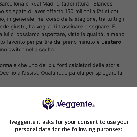
Barcellona e Real Madrid (addirittura i Blancos
spiegato di aver offerto 150 milioni all’Atletico)
, in generale, nel corso della stagione, tra tutti gli
piede giusto, ha voglia di trascinare e segnare. E
 lui ci possiamo aspettare, viste le qualità, almeno
o favorito per partire dal primo minuto è
Lautaro
no switch nella scelta.
male che uno dei più forti calciatori della storia
cchio all’assist. Qualunque parola per spiegare la
.
a Argentina,
Enzo Fernandez
con la maglia del
a i tempi giusti di inserimento. Un tiro nello
otrebbero riuscire, dall’altro lato, sia
Amoura
che
ieme a Mahrez), che comporranno il tridente
ilveggente.it asks for your consent to use your
nziana e potrebbe regalare qualcosa.
personal data for the following purposes: