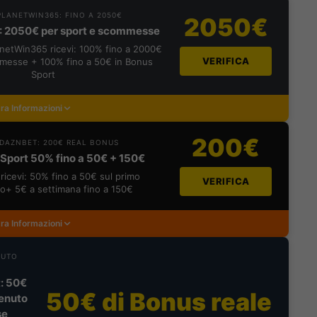
LANETWIN365: FINO A 2050€
2050€
: 2050€ per sport e scommesse
lanetWin365 ricevi: 100% fino a 2000€
VERIFICA
messe + 100% fino a 50€ in Bonus
Sport
ra Informazioni
200€
DAZNBET: 200€ REAL BONUS
Sport 50% fino a 50€ + 150€
ricevi: 50% fino a 50€ sul primo
VERIFICA
o+ 5€ a settimana fino a 150€
ra Informazioni
NUTO
: 50€
50€ di Bonus reale
enuto
se