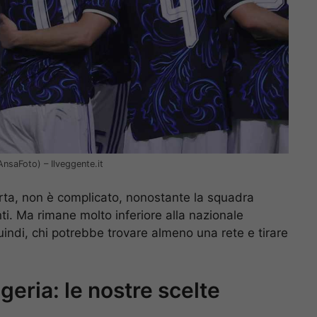
AnsaFoto) – Ilveggente.it
carta, non è complicato, nonostante la squadra
nti. Ma rimane molto inferiore alla nazionale
indi, chi potrebbe trovare almeno una rete e tirare
geria: le nostre scelte