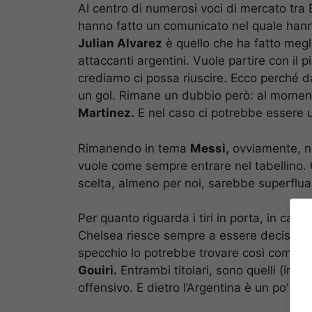
Al centro di numerosi voci di mercato tra 
hanno fatto un comunicato nel quale hanno 
Julian Alvarez
è quello che ha fatto meglio
attaccanti argentini. Vuole partire con il 
crediamo ci possa riuscire. Ecco perché da
un gol. Rimane un dubbio però: al moment
Martinez.
E nel caso ci potrebbe essere u
Rimanendo in tema
Messi,
ovviamente, nor
vuole come sempre entrare nel tabellino. O
scelta, almeno per noi, sarebbe superflua
Per quanto riguarda i tiri in porta, in cas
Chelsea riesce sempre a essere decisivo, h
specchio lo potrebbe trovare così come ci p
Gouiri.
Entrambi titolari, sono quelli (ins
offensivo. E dietro l’Argentina è un po’ a