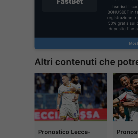
FastBet
Inserisci il co
BONUSBET in fa
registrazione: ric
50% gratis sul 
deposito fino 
Most
Altri contenuti che potr
Pronostico Lecce-
Pronost