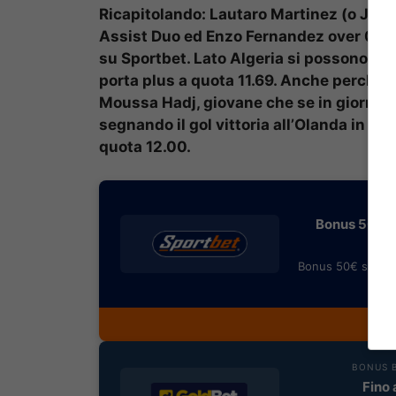
Ricapitolando: Lautaro Martinez (o Julia
Assist Duo ed Enzo Fernandez over 0,5 ti
su Sportbet. Lato Algeria si possono pro
porta plus a quota 11.69. Anche perché t
Moussa Hadj, giovane che se in giornata 
segnando il gol vittoria all’Olanda in u
quota 12.00.
BONU
Bonus 50€ SE
Bonus 50€ senza 
rimb
Most
BONUS B
Fino 