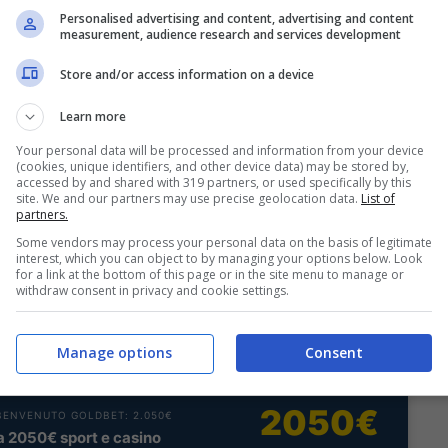
n Alvarez se titolare) marcatore plus, Messi
Personalised advertising and content, advertising and content
measurement, audience research and services development
ri in porta plus fanno una quota totale di 9.56
vare Mahrez, Amoura e Gouiri over 0,5 tiri in
Store and/or access information on a device
ra i possibili subentranti nel secondo tempo c’è
è in grado di fare male a tutti. Lo ha dimostrato
Learn more
na recente amichevole: l’opzione entra e segna è a
Your personal data will be processed and information from your device
(cookies, unique identifiers, and other device data) may be stored by,
accessed by and shared with 319 partners, or used specifically by this
site. We and our partners may use precise geolocation data.
List of
partners.
S SPORTBET: 100€ SUBITO
200€
Some vendors may process your personal data on the basis of legitimate
NZA deposito + fino a 50€ di
interest, which you can object to by managing your options below. Look
for a link at the bottom of this page or in the site menu to manage or
rimborso
withdraw consent in privacy and cookie settings.
VERIFICA
deposito sport + fino a 50€ di bonus
orso sul primo deposito
Manage options
Consent
ra Informazioni
2050€
ENVENUTO GOLDBET: 2.050€
a 2050€ sport e casino