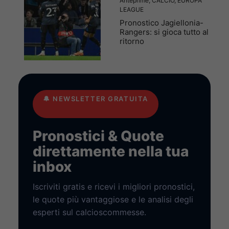
Anteprime
,
CALCIO
,
EUROPA
LEAGUE
Pronostico Jagiellonia-
Rangers: si gioca tutto al
ritorno
🔔
NEWSLETTER GRATUITA
Pronostici & Quote
direttamente nella tua
inbox
Iscriviti gratis e ricevi i migliori pronostici,
le quote più vantaggiose e le analisi degli
esperti sul calcioscommesse.