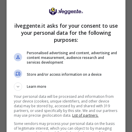
Mostra Informazioni
PlanetWin365
ilveggente.it asks for your consent to use
your personal data for the following
purposes:
BONUS PLANETWIN365: FINO A 2050€
Planetwin365: 2050€ per sport e scommesse
Iscrivendoti a PlanetWin365 ricevi: 100% fino a 2000€
Personalised advertising and content, advertising and
content measurement, audience research and
in Bonus Scommesse + 100% fino a 50€ in Bonus
services development
Sport
2050€
Store and/or access information on a device
Learn more
VERIFICA
Your personal data will be processed and information from
your device (cookies, unique identifiers, and other device
data) may be stored by, accessed by and shared with 319
Mostra Informazioni
partners, or used specifically by this site. We and our partners
may use precise geolocation data.
List of partners.
Some vendors may process your personal data on the basis
DAZNBet
of legitimate interest, which you can object to by managing