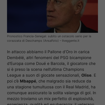
Pronostico Francia-Senegal: subito un ostacolo serio per la
corazzata di Deschamps (AnsaFoto) – Ilveggente.it
In attacco abbiamo il Pallone d’Oro in carica
Dembélé, altri fenomeni del PSG bicampione
d’Europa come Doué e Barcola, il giocatore che
si è preso la scena nell’ultima Champions
League a suon di giocate sensazionali,
Olise
. E
poi c’è
Mbappé
, che malgrado sia reduce da
una stagione tumultuosa con il Real Madrid, ha
comunque assicurato la solita valanga di gol. In
mezzo troviamo un mix perfetto di esplosività,
esperienza, qualità ed esuberanza: il veterano