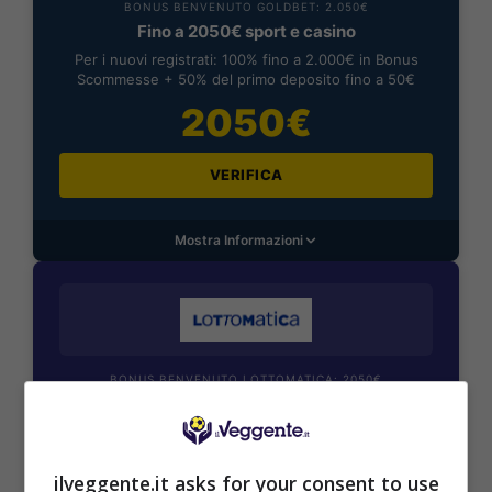
BONUS BENVENUTO GOLDBET: 2.050€
Fino a 2050€ sport e casino
Per i nuovi registrati: 100% fino a 2.000€ in Bonus
Scommesse + 50% del primo deposito fino a 50€
2050€
VERIFICA
Mostra Informazioni
BONUS BENVENUTO LOTTOMATICA: 2050€
Fino a 2050€ bonus scommesse e sport
Per i nuovi utenti della piattaforma: 100% fino a 50€ in
Bonus Scommesse + 100% fino a 2000€ in Bonus
Sport
ilveggente.it asks for your consent to use