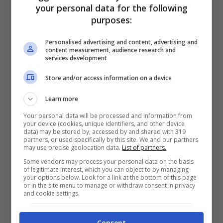
2050€
your personal data for the following
purposes:
VERIFICA
Personalised advertising and content, advertising and
content measurement, audience research and
services development
Mostra Informazioni
Store and/or access information on a device
SNAI
Learn more
Your personal data will be processed and information from
your device (cookies, unique identifiers, and other device
Bonus Benvenuto Sport: fino a 1.000€
data) may be stored by, accessed by and shared with 319
partners, or used specifically by this site. We and our partners
50% sul deposito fino a 50€
may use precise geolocation data.
List of partners.
1000€
Some vendors may process your personal data on the basis
of legitimate interest, which you can object to by managing
your options below. Look for a link at the bottom of this page
or in the site menu to manage or withdraw consent in privacy
VERIFICA
and cookie settings.
Mostra Informazioni
Consent