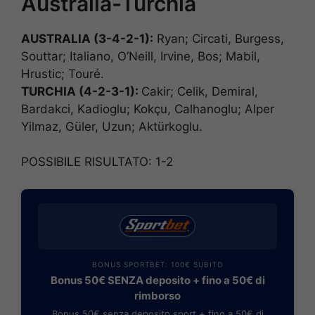
Australia-Turchia
AUSTRALIA (3-4-2-1):
Ryan; Circati, Burgess,
Souttar; Italiano, O’Neill, Irvine, Bos; Mabil,
Hrustic; Touré.
TURCHIA (4-2-3-1):
Cakir; Celik, Demiral,
Bardakci, Kadioglu; Kokçu, Calhanoglu; Alper
Yilmaz, Güler, Uzun; Aktürkoglu.
POSSIBILE RISULTATO: 1-2
BONUS SPORTBET: 100€ SUBITO
Bonus 50€ SENZA deposito + fino a 50€ di
rimborso
Bonus 50€ senza deposito sport + fino a 50€ di