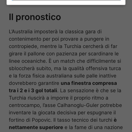
Il pronostico
L’Australia imposterà la classica gara di
contenimento per poi provare a pungere in
contropiede, mentre la Turchia cercherà di far
girare il pallone con pazienza per scardinare le
linee oceaniche. È un match che difficilmente si
sbloccherà subito, ma la qualità offensiva turca
e la forza fisica australiana sulle palle inattive
dovrebbero garantire
una finestra compresa
tra i 2 e i 3 gol totali
. La sensazione è che se la
Turchia riuscirà a imporre il proprio ritmo a
centrocampo, l’asse Calhanoglu-Guler potrebbe
inventare la giocata decisiva per espugnare il
fortino di Popovic. Il tasso tecnico dei turchi
è
nettamente superiore
e la fame di una nazione