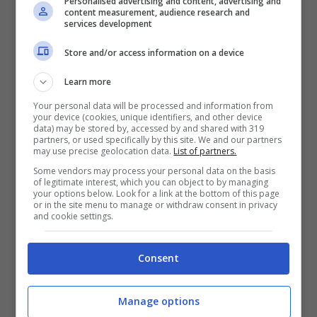
Personalised advertising and content, advertising and
content measurement, audience research and
VERIFICA
services development
Store and/or access information on a device
Mostra Informazioni
Learn more
Your personal data will be processed and information from
FastBet
your device (cookies, unique identifiers, and other device
data) may be stored by, accessed by and shared with 319
partners, or used specifically by this site. We and our partners
BONUS BENVENUTO FASTBET
may use precise geolocation data.
List of partners.
Bonus FastBet: 50€ di Bonus Benvenuto
Some vendors may process your personal data on the basis
scommesse
of legitimate interest, which you can object to by managing
your options below. Look for a link at the bottom of this page
Inserisci il codice BONUSBET in fase di registrazione:
or in the site menu to manage or withdraw consent in privacy
ricevi il 50% gratis sul primo deposito fino a 50€
and cookie settings.
50€ di Bonus reale
Consent
VERIFICA
Manage options
Mostra Informazioni