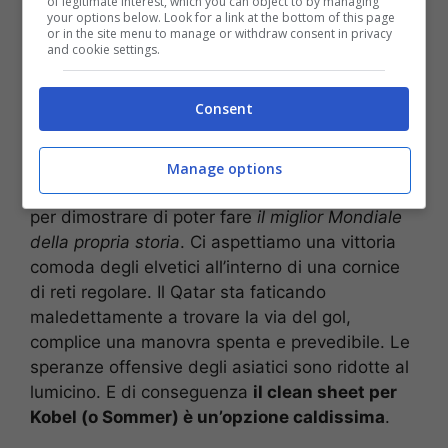
of legitimate interest, which you can object to by managing
your options below. Look for a link at the bottom of this page
Mostra Informazioni
or in the site menu to manage or withdraw consent in privacy
and cookie settings.
Il pronostico
Consent
Il divario tecnico, tattico e di esperienza
internazionale è davvero notevole. La Svizzera
Manage options
vorrà imporre immediatamente la propria legge
per dimostrare di poter fare
il miglior Mondiale
della propria storia
. Ci aspettiamo una vittoria
comoda degli elvetici all’interno di una cornice
di reti regolare. Il Qatar sta faticando
maledettamente a trovare la via del gol,
complice una manovra spenta e prevedibile. Le
speranze offensive degli asiatici sono ridotte al
lumicino. E di conseguenza
il clean sheet per
Kobel (o Sommer) è un’opzione caldissima
.