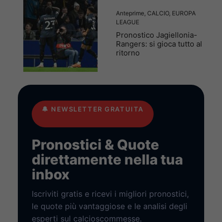
Anteprime
,
CALCIO
,
EUROPA
LEAGUE
Pronostico Jagiellonia-
Rangers: si gioca tutto al
ritorno
🔔
NEWSLETTER GRATUITA
Pronostici & Quote
direttamente nella tua
inbox
Iscriviti gratis e ricevi i migliori pronostici,
le quote più vantaggiose e le analisi degli
esperti sul calcioscommesse.