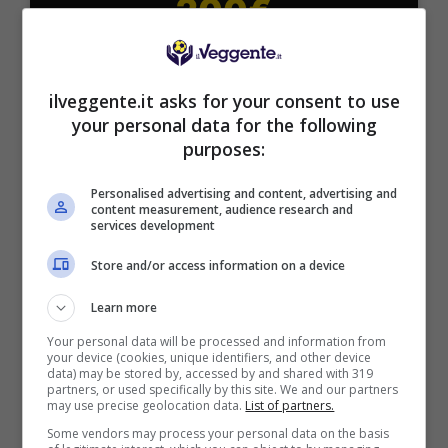
200€
VERIFICA
ilveggente.it asks for your consent to use
Mostra Informazioni
your personal data for the following
purposes:
FastBet
Personalised advertising and content, advertising and
content measurement, audience research and
services development
BONUS BENVENUTO FASTBET
Store and/or access information on a device
Bonus FastBet: 50€ di Bonus Benvenuto
scommesse
Learn more
Inserisci il codice BONUSBET in fase di registrazione:
ricevi il 50% gratis sul primo deposito fino a 50€
Your personal data will be processed and information from
your device (cookies, unique identifiers, and other device
50€ di Bonus reale
data) may be stored by, accessed by and shared with 319
partners, or used specifically by this site. We and our partners
may use precise geolocation data.
List of partners.
VERIFICA
Some vendors may process your personal data on the basis