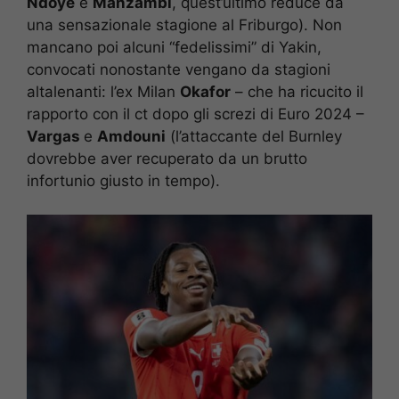
Ndoye
e
Manzambi
, quest’ultimo reduce da
una sensazionale stagione al Friburgo). Non
mancano poi alcuni “fedelissimi” di Yakin,
convocati nonostante vengano da stagioni
altalenanti: l’ex Milan
Okafor
– che ha ricucito il
rapporto con il ct dopo gli screzi di Euro 2024 –
Vargas
e
Amdouni
(l’attaccante del Burnley
dovrebbe aver recuperato da un brutto
infortunio giusto in tempo).