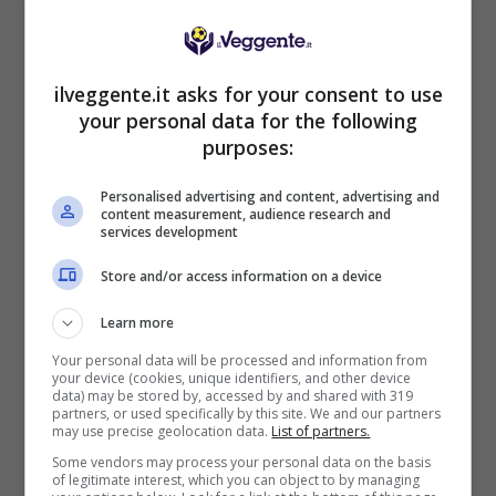
Sport
2050€
ilveggente.it asks for your consent to use
VERIFICA
your personal data for the following
purposes:
Mostra Informazioni
Personalised advertising and content, advertising and
content measurement, audience research and
services development
PlanetWin365
Store and/or access information on a device
Learn more
BONUS PLANETWIN365: FINO A 2050€
Planetwin365: 2050€ per sport e scommesse
Your personal data will be processed and information from
Iscrivendoti a PlanetWin365 ricevi: 100% fino a 2000€
your device (cookies, unique identifiers, and other device
in Bonus Scommesse + 100% fino a 50€ in Bonus
data) may be stored by, accessed by and shared with 319
partners, or used specifically by this site. We and our partners
Sport
may use precise geolocation data.
List of partners.
2050€
Some vendors may process your personal data on the basis
of legitimate interest, which you can object to by managing