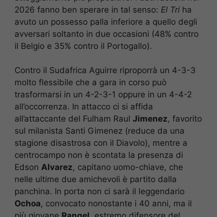
2026 fanno ben sperare in tal senso:
El Tri
ha
avuto un possesso palla inferiore a quello degli
avversari soltanto in due occasioni (48% contro
il Belgio e 35% contro il Portogallo).
Contro il Sudafrica Aguirre riproporrà un 4-3-3
molto flessibile che a gara in corso può
trasformarsi in un 4-2-3-1 oppure in un 4-4-2
all’occorrenza. In attacco ci si affida
all’attaccante del Fulham Raul
Jimenez
, favorito
sul milanista Santi Gimenez (reduce da una
stagione disastrosa con il Diavolo), mentre a
centrocampo non è scontata la presenza di
Edson
Alvarez
, capitano uomo-chiave, che
nelle ultime due amichevoli è partito dalla
panchina. In porta non ci sarà il leggendario
Ochoa
, convocato nonostante i 40 anni, ma il
più giovane
Rangel
, estremo difensore del