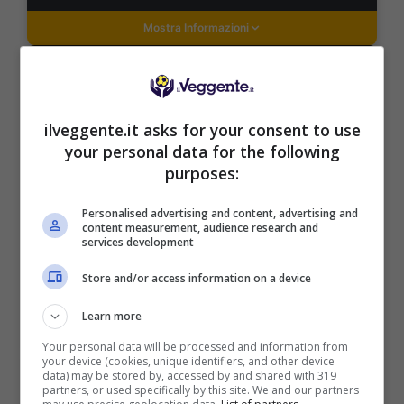
Mostra Informazioni
DAZNBet
ilveggente.it asks for your consent to use
BONUS DAZNBET: 200€ REAL BONUS
your personal data for the following
Benvenuto Sport 50% fino a 50€ + 150€
purposes:
Su DaznBet ricevi: 50% fino a 50€ sul primo
versamento+ 5€ a settimana fino a 150€
Personalised advertising and content, advertising and
200€
content measurement, audience research and
services development
Store and/or access information on a device
VERIFICA
Learn more
Mostra Informazioni
Your personal data will be processed and information from
your device (cookies, unique identifiers, and other device
data) may be stored by, accessed by and shared with 319
partners, or used specifically by this site. We and our partners
FastBet