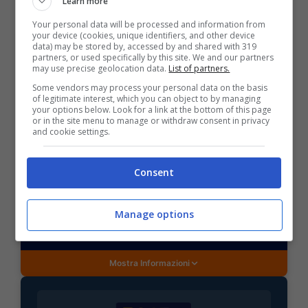
POSSIBILE RISULTATO: 1-3
Learn more
Your personal data will be processed and information from
your device (cookies, unique identifiers, and other device
data) may be stored by, accessed by and shared with 319
partners, or used specifically by this site. We and our partners
may use precise geolocation data.
List of partners.
Some vendors may process your personal data on the basis
of legitimate interest, which you can object to by managing
BONUS SPORTBET: 100€ SUBITO
your options below. Look for a link at the bottom of this page
Bonus 50€ SENZA deposito + fino a 50€ di
or in the site menu to manage or withdraw consent in privacy
rimborso
and cookie settings.
Bonus 50€ senza deposito sport + fino a 50€ di
bonus rimborso sul primo deposito
Consent
200€
Manage options
VERIFICA
Mostra Informazioni