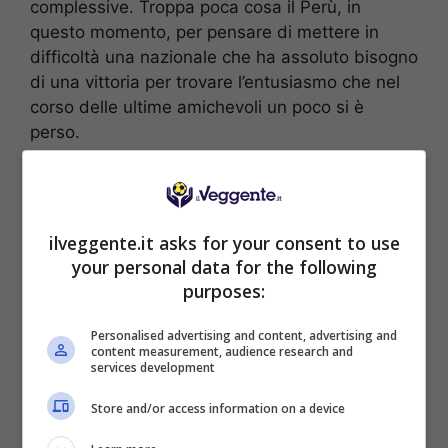
complessive. Troppa poca cosa il Perù, in
questo momento, per pensare di mettere in
difficoltà una nazionale che ha assoluto bisogno
di una vittoria per trovare l’entusiasmo che nel
corso delle ultime amichevoli un poco si è
perso.
Le probabili formazioni di
Perù-Spagna
ilveggente.it asks for your consent to use
your personal data for the following
PERU’ (4-1-4-1):
Gallesse; Sonne, Garces,
purposes:
Barco, Lopez; Carrillo, Noriega, Concha; Velez,
Vidales, Cabrera.
Personalised advertising and content, advertising and
SPAGNA (4-2-3-1):
Raya; Porro, Pubill,
content measurement, audience research and
services development
Laporte, Grimaldo; Gavi, Zubimendi; Torres,
Olmo, Baena; Iglesias.
Store and/or access information on a device