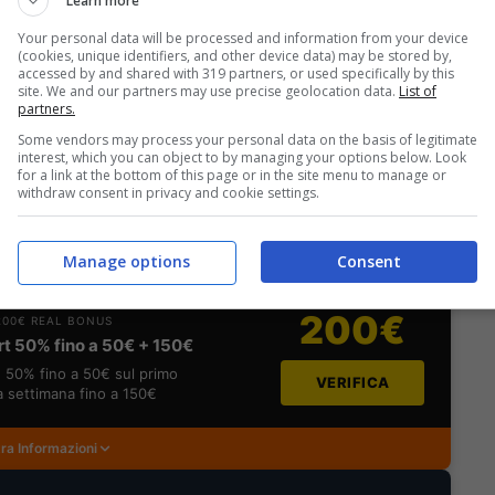
Learn more
Your personal data will be processed and information from your device
(cookies, unique identifiers, and other device data) may be stored by,
ra Informazioni
accessed by and shared with 319 partners, or used specifically by this
site. We and our partners may use precise geolocation data.
List of
partners.
65: FINO A 2050€
2050€
Some vendors may process your personal data on the basis of legitimate
 2050€ per sport e scommesse
interest, which you can object to by managing your options below. Look
for a link at the bottom of this page or in the site menu to manage or
anetWin365 ricevi: 100% fino a 2000€
withdraw consent in privacy and cookie settings.
VERIFICA
se + 100% fino a 50€ in Bonus
Manage options
Consent
ra Informazioni
200€
200€ REAL BONUS
t 50% fino a 50€ + 150€
: 50% fino a 50€ sul primo
VERIFICA
 settimana fino a 150€
ra Informazioni