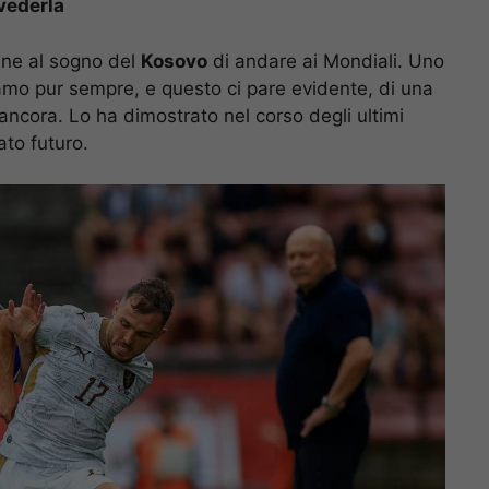
 vederla
ne al sogno del
Kosovo
di andare ai Mondiali. Uno
iamo pur sempre, e questo ci pare evidente, di una
ncora. Lo ha dimostrato nel corso degli ultimi
ato futuro.