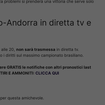
 problemi si prenderà una vittoria che serve solo
o-Andorra
in diretta tv e
alle 20,
non sarà trasmessa
in diretta tv.
 i diritti sul massimo campionato brasiliano.
ere GRATIS le notifiche con altri pronostici last
 TIRI E AMMONITI:
CLICCA QUI
 per questa amichevole.