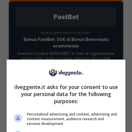
FastBet
BONUS BENVENUTO FASTBET
Bonus FastBet: 50€ di Bonus Benvenuto
scommesse
Inserisci il codice BONUSBET in fase di registrazione:
ricevi il 50% gratis sul primo deposito fino a 50€
50€ di Bonus reale
VERIFICA
ilveggente.it asks for your consent to use
your personal data for the following
purposes:
Mostra Informazioni
Personalised advertising and content, advertising and
Il pronostico
content measurement, audience research and
services development