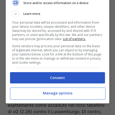
I bookmaker vedono favorita la Grecia, e il
Store and/or access information on a device
motivo è prettamente anagrafico ed
Learn more
esperienziale. L’Italia scenderà in campo di fatto
con la struttura dell’Under 21, fatta eccezione
Your personal data will be processed and information from
your device (cookies, unique identifiers, and other device
per il capitano e leader Donnarumma e il
data) may be stored by, accessed by and shared with 319
bomber Esposito (già arrivato a quota 4 gol in
partners, or used specifically by this site. We and our partners
may use precise geolocation data.
List of partners.
Nazionale maggiore). La Grecia, pur avendo
Some vendors may process your personal data on the basis
vinto solo una delle ultime 8 partite da
of legitimate interest, which you can object to by managing
settembre 2025, vanta una caratura e una
your options below. Look for a link at the bottom of this page
or in the site menu to manage or withdraw consent in privacy
malizia nettamente superiori rispetto al
and cookie settings.
Lussemburgo e giocherà per l’orgoglio davanti
al proprio pubblico.
Consent
Tuttavia, la freschezza e l’entusiasmo della
baby Italia garantiscono che gli Azzurri possano
Manage options
creare pericoli e trovare la via della rete,
esattamente come accaduto nel ricco tabellino
di xG (2.26) contro il Lussemburgo. Di contro,