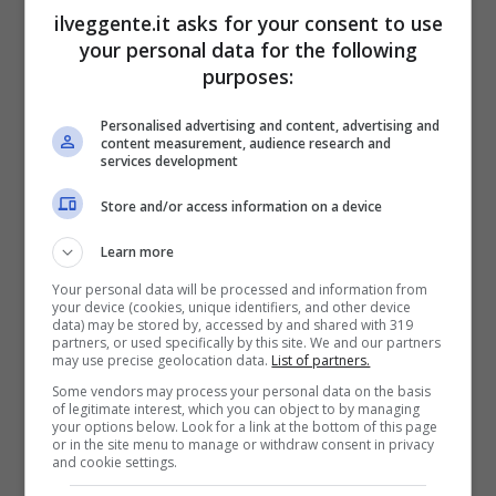
ilveggente.it asks for your consent to use
your personal data for the following
Le partite da almeno un gol per
purposes:
squadra (GOL)
Personalised advertising and content, advertising and
content measurement, audience research and
Stati Uniti-Germania
,
Amichevole
, ore
services development
20:30
Store and/or access information on a device
Comparazione quota totale (over 2.5 +
Learn more
gol): 3.06
GOLDBET
;
3.16
SPORTBET
;
Your personal data will be processed and information from
3.06
LOTTOMATICA
your device (cookies, unique identifiers, and other device
data) may be stored by, accessed by and shared with 319
partners, or used specifically by this site. We and our partners
Il “clamoroso”
may use precise geolocation data.
List of partners.
Some vendors may process your personal data on the basis
of legitimate interest, which you can object to by managing
•
2 + GOL
in
Stati Uniti-Germania
,
Amichevole
,
your options below. Look for a link at the bottom of this page
or in the site menu to manage or withdraw consent in privacy
ore 20:30
and cookie settings.