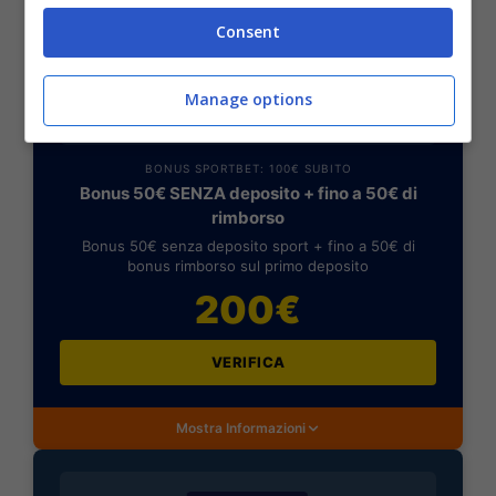
Consent
Manage options
BONUS SPORTBET: 100€ SUBITO
Bonus 50€ SENZA deposito + fino a 50€ di
rimborso
Bonus 50€ senza deposito sport + fino a 50€ di
bonus rimborso sul primo deposito
200€
VERIFICA
Mostra Informazioni