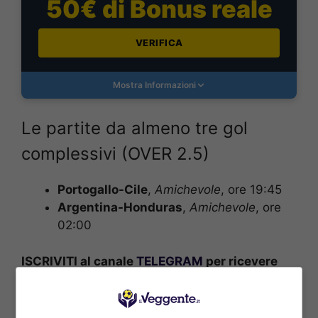
50€ di Bonus reale
VERIFICA
Mostra Informazioni
Le partite da almeno tre gol
complessivi (OVER 2.5)
Portogallo-Cile
,
Amichevole
, ore 19:45
Argentina-Honduras
,
Amichevole
, ore
02:00
ISCRIVITI al canale
TELEGRAM
per ricevere
GRATIS le notifiche con altri pronostici
vincenti su MARCATORI, TIRI E AMMONITI:
CLICCA QUI