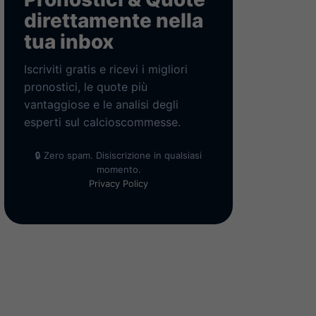
direttamente nella
tua inbox
Iscriviti gratis e ricevi i migliori
pronostici, le quote più
vantaggiose e le analisi degli
esperti sul calcioscommesse.
🔒 Zero spam. Disiscrizione in qualsiasi
momento.
Privacy Policy