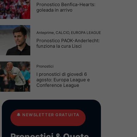
Pronostico Benfica-Hearts:
goleada in arrivo
Anteprime
,
CALCIO
,
EUROPA LEAGUE
Pronostico PAOK-Anderlecht:
funziona la cura Lisci
Pronostici
I pronostici di giovedì 6
agosto: Europa League e
Conference League
🔔
NEWSLETTER GRATUITA
Pronostici & Quote