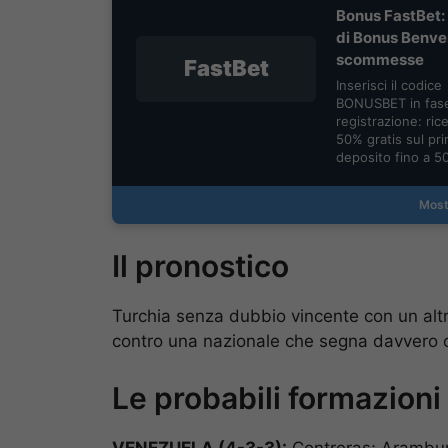
Bonus FastBet:
di Bonus Benve
scommesse
FastBet
Inserisci il codice
BONUSBET in fase
registrazione: ricev
50% gratis sul pr
deposito fino a 5
Most
Il pronostico
Turchia senza dubbio vincente con un altr
contro una nazionale che segna davvero 
Le probabili formazioni
VENEZUELA (4-3-3):
Contreras; Aramburu