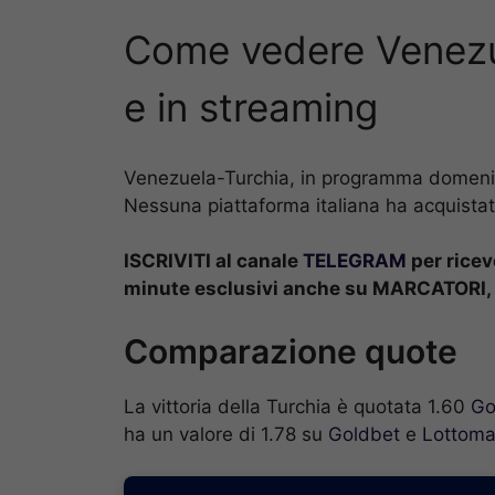
Come vedere Venezu
e in streaming
Venezuela-Turchia, in programma domen
Nessuna piattaforma italiana ha acquistato
ISCRIVITI al canale
TELEGRAM
per ricev
minute esclusivi anche su MARCATORI,
Comparazione quote
La vittoria della Turchia è quotata 1.60
Go
ha un valore di 1.78 su
Goldbet
e
Lottoma