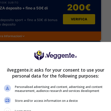
100€ SUBITO
200€
A deposito + fino a 50€ di
VERIFICA
deposito sport + fino a 50€ di bonus
o deposito
ra Informazioni
2050€
 GOLDBET: 2.050€
ort e casino
rati: 100% fino a 2.000€ in Bonus
VERIFICA
del primo deposito fino a 50€
ilveggente.it asks for your consent to use your
personal data for the following purposes:
ra Informazioni
Personalised advertising and content, advertising and content
 LOTTOMATICA: 2050€
2050€
measurement, audience research and services development
onus scommesse e sport
 della piattaforma: 100% fino a 50€ in
Store and/or access information on a device
VERIFICA
 + 100% fino a 2000€ in Bonus