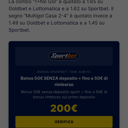
La combo “1+No Gol” è quotato a 1.65 su
Goldbet
e
Lottomatica
e a 1.62 su
Sportbet
. Il
segno “Multigol Casa 2-4” è quotato invece a
1.49 su
Goldbet
e
Lottomatica
e a 1.45 su
Sportbet
.
BONUS SPORTBET: 100€ SUBITO
Bonus 50€ SENZA deposito + fino a 50€ di
rimborso
Bonus 50€ senza deposito sport + fino a 50€ di
bonus rimborso sul primo deposito
200€
VERIFICA