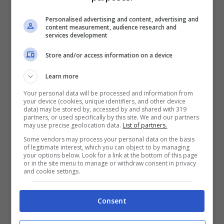
Personalised advertising and content, advertising and
Il pronostico
content measurement, audience research and
services development
L’Argentina, pur senza la magia di Messi, ha una
Store and/or access information on a device
profondità di rosa davvero spaventosa e
Learn more
giocatori desiderosi di mettersi in mostra per
scalare le gerarchie in vista dell’esordio con
Your personal data will be processed and information from
your device (cookies, unique identifiers, and other device
l’Algeria. Ci aspettiamo una vittoria netta da
data) may be stored by, accessed by and shared with 319
parte dei campioni in carica all’interno di una
partners, or used specifically by this site. We and our partners
may use precise geolocation data.
List of partners.
finestra che va dai 2 ai 4 gol complessivi.
Some vendors may process your personal data on the basis
L’Honduras fatica storicamente a costruire
of legitimate interest, which you can object to by managing
trame offensive pulite contro le big mondiali e,
your options below. Look for a link at the bottom of this page
or in the site menu to manage or withdraw consent in privacy
privato del ritmo partita da marzo,
potrebbe
and cookie settings.
trovare la difesa dell’Albiceleste del tutto
impenetrabile
.
Consent
Le probabili formazioni di