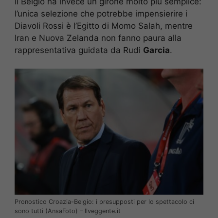
Il Belgio ha invece un girone molto più semplice:
l’unica selezione che potrebbe impensierire i
Diavoli Rossi è l’Egitto di Momo Salah, mentre
Iran e Nuova Zelanda non fanno paura alla
rappresentativa guidata da Rudi
Garcia
.
Pronostico Croazia-Belgio: i presupposti per lo spettacolo ci
sono tutti (AnsaFoto) – Ilveggente.it