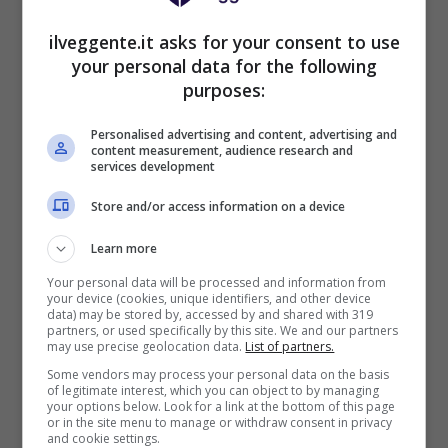
scommesse
Inserisci il codice BONUSBET in fase di registrazione:
ilveggente.it asks for your consent to use
ricevi il 50% gratis sul primo deposito fino a 50€
your personal data for the following
50€ di Bonus reale
purposes:
VERIFICA
Personalised advertising and content, advertising and
content measurement, audience research and
services development
Mostra Informazioni
Store and/or access information on a device
Il pronostico
Learn more
Your personal data will be processed and information from
your device (cookies, unique identifiers, and other device
Il Belgio di Garcia ha dimostrato di essere in
data) may be stored by, accessed by and shared with 319
grado di bucare la porta avversaria con
partners, or used specifically by this site. We and our partners
may use precise geolocation data.
List of partners.
straordinaria frequenza (38 reti nelle ultime 11
Some vendors may process your personal data on the basis
partite). Al contempo, i padroni di casa della
of legitimate interest, which you can object to by managing
Croazia a Fiume difficilmente resteranno a
your options below. Look for a link at the bottom of this page
or in the site menu to manage or withdraw consent in privacy
secco, potendo contare su elementi del calibro
and cookie settings.