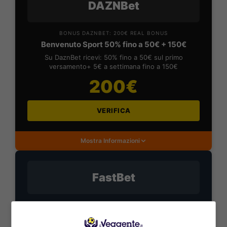
DAZNBet
BONUS DAZNBET: 200€ REAL BONUS
Benvenuto Sport 50% fino a 50€ + 150€
Su DaznBet ricevi: 50% fino a 50€ sul primo
versamento+ 5€ a settimana fino a 150€
200€
VERIFICA
Mostra Informazioni
FastBet
BONUS BENVENUTO FASTBET
Bonus FastBet: 50€ di Bonus Benvenuto