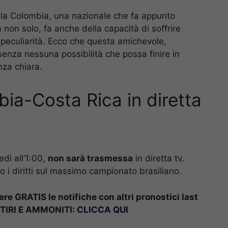
re la Colombia, una nazionale che fa appunto
 non solo, fa anche della capacità di soffrire
peculiarità. Ecco che questa amichevole,
enza nessuna possibilità che possa finire in
za chiara.
bia-Costa Rica
in diretta
dì all’1:00,
non sarà trasmessa
in diretta tv.
 i diritti sul massimo campionato brasiliano.
ere GRATIS le notifiche con altri pronostici last
 TIRI E AMMONITI:
CLICCA QUI