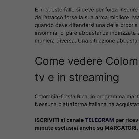
E in queste falle si deve per forza inseri
dell’attacco forse la sua arma migliore. Ma
quando deve difendersi una della propria 
insomma, ci pare abbastanza indirizzata s
maniera diversa. Una situazione abbastan
Come vedere Colom
tv e in streaming
Colombia-Costa Rica, in programma marte
Nessuna piattaforma italiana ha acquistato
ISCRIVITI al canale
TELEGRAM
per ricev
minute esclusivi anche su MARCATORI,