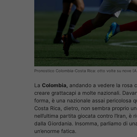
Pronostico Colombia-Costa Rica: otto volte su nove (An
La
Colombia,
andando a vedere la rosa c
creare grattacapi a molte nazionali. Davan
forma, è una nazionale assai pericolosa qua
Costa Rica, dietro, non sembra proprio una
nell’ultima partita giocata contro l’Iran, è
dalla Giordania. Insomma, parliamo di u
un’enorme fatica.