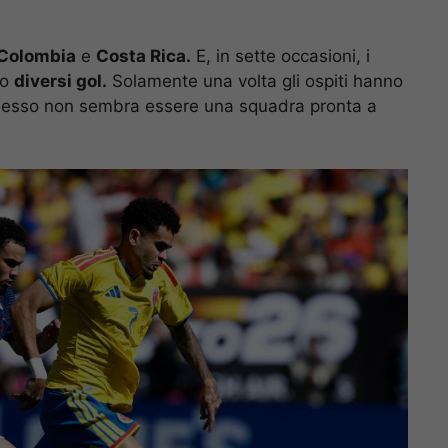
Colombia
e
Costa Rica.
E, in sette occasioni, i
do
diversi gol.
Solamente una volta gli ospiti hanno
 adesso non sembra essere una squadra pronta a