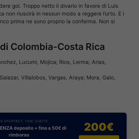
 gol. Troppo netto il divario in favore di Luis
ica non riuscirà in nessun modo a reggere l’urto. E i
nco prima ne sono proprio la conferma. Non si
i di Colombia-Costa Rica
chez, Lucumi, Mojica; Rios, Lerma; Arias,
Salazar, Villalobos, Vargas, Araya; Mora, Galo,
S SPORTBET: 100€ SUBITO
200€
NZA deposito + fino a 50€ di
rimborso