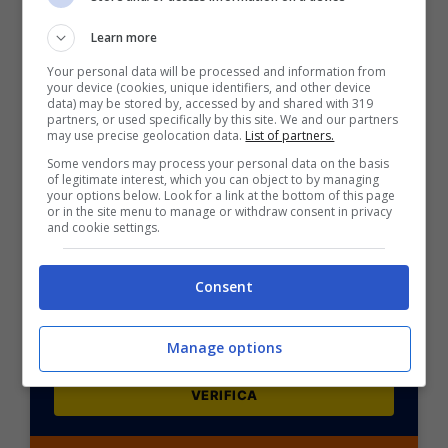
Ganiev, Xamrobekov, Shukurov, Urunov;
Shomurodov.
Learn more
Your personal data will be processed and information from
POSSIBILE RISULTATO: 2-1
your device (cookies, unique identifiers, and other device
data) may be stored by, accessed by and shared with 319
partners, or used specifically by this site. We and our partners
may use precise geolocation data.
List of partners.
Some vendors may process your personal data on the basis
of legitimate interest, which you can object to by managing
your options below. Look for a link at the bottom of this page
or in the site menu to manage or withdraw consent in privacy
BONUS SPORTBET: 100€ SUBITO
and cookie settings.
Bonus 50€ SENZA deposito + fino a 50€ di
rimborso
Consent
Bonus 50€ senza deposito sport + fino a 50€ di
bonus rimborso sul primo deposito
200€
Manage options
VERIFICA