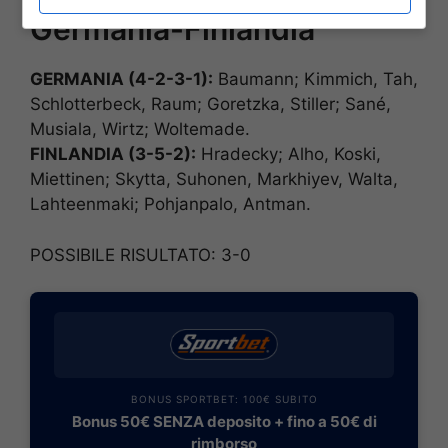
Germania-Finlandia
GERMANIA (4-2-3-1):
Baumann; Kimmich, Tah,
Schlotterbeck, Raum; Goretzka, Stiller; Sané,
Musiala, Wirtz; Woltemade.
FINLANDIA (3-5-2):
Hradecky; Alho, Koski,
Miettinen; Skytta, Suhonen, Markhiyev, Walta,
Lahteenmaki; Pohjanpalo, Antman.
POSSIBILE RISULTATO: 3-0
BONUS SPORTBET: 100€ SUBITO
Bonus 50€ SENZA deposito + fino a 50€ di
rimborso