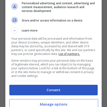
Personalised advertising and content, advertising and
content measurement, audience research and
La Germania va a caccia dell’ottava vittoria
services development
consecutiva tra impegni ufficiali e amichevoli.
Una vittoria che dovrà servire a blindare le
Store and/or access information on a device
certezze del gruppo e, al contempo, registrare
Learn more
una fase difensiva che a marzo ha mostrato
qualche scricchiolio di troppo. Davanti al proprio
Your personal data will be processed and information from
your device (cookies, unique identifiers, and other device
pubblico, il potenziale offensivo di Nagelsmann
data) may be stored by, accessed by and shared with 319
promette scintille contro una retroguardia
partners, or used specifically by this site. We and our partners
may use precise geolocation data.
List of partners.
scandinava che nel girone ha incassato 14 gol
Some vendors may process your personal data on the basis
in 8 partite. Sebbene i tedeschi abbiano
of legitimate interest, which you can object to by managing
concesso tre reti alla Svizzera a marzo,
your options below. Look for a link at the bottom of this page
or in the site menu to manage or withdraw consent in privacy
Nagelsmann avrà battuto molto sul tasto della
and cookie settings.
concentrazione difensiva: la retroguardia di
casa ha tutto per disinnescare i timidi tentativi
Consent
ospiti e firmare un
clean sheet
d’autorità.
Le probabili formazioni di
Manage options