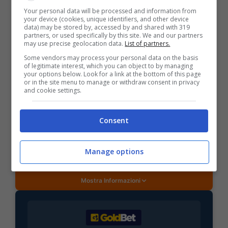
Your personal data will be processed and information from
your device (cookies, unique identifiers, and other device
data) may be stored by, accessed by and shared with 319
partners, or used specifically by this site. We and our partners
may use precise geolocation data.
List of partners.
Some vendors may process your personal data on the basis
BONUS SPORTBET: 100€ SUBITO
of legitimate interest, which you can object to by managing
Bonus 50€ SENZA deposito + fino a 50€ di
your options below. Look for a link at the bottom of this page
or in the site menu to manage or withdraw consent in privacy
rimborso
and cookie settings.
Bonus 50€ senza deposito sport + fino a 50€ di
bonus rimborso sul primo deposito
Consent
200€
VERIFICA
Manage options
Mostra Informazioni