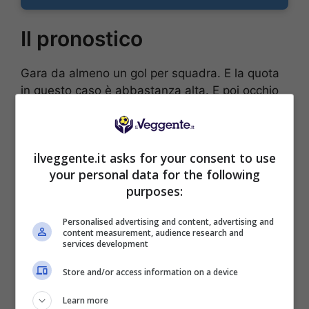
Il pronostico
Gara da almeno un gol per squadra. E la quota
in questo caso è abbastanza alta. E poi occhio
alla vittoria serba, che potrebbe essere
nell’ordine delle cose viste le qualità delle due
rose. Gli “ospiti” ne hanno parecchia.
ilveggente.it asks for your consent to use
your personal data for the following
Le probabili formazioni di
purposes:
Capo Verde-Serbia
Personalised advertising and content, advertising and
content measurement, audience research and
In questo momento non sono disponibili le
services development
probabili formazioni delle due squadre.
Store and/or access information on a device
POSSIBILE RISULTATO: 1-2
Learn more