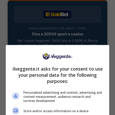
BONUS BENVENUTO GOLDBET: 2.050€
Fino a 2050€ sport e casino
Per i nuovi registrati: 100% fino a 2.000€ in Bonus
Scommesse + 50% del primo deposito fino a 50€
2050€
VERIFICA
ilveggente.it asks for your consent to use
your personal data for the following
purposes:
Mostra Informazioni
Personalised advertising and content, advertising and
content measurement, audience research and
services development
Store and/or access information on a device