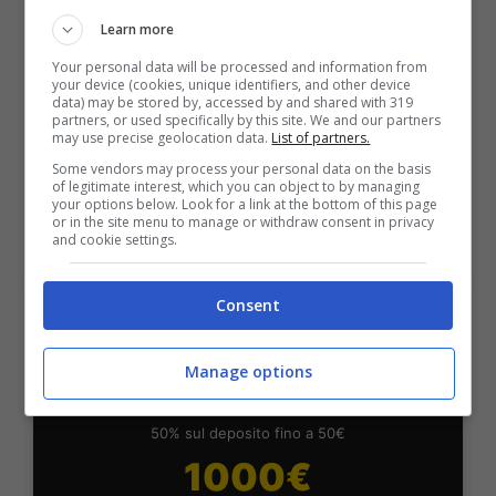
BONUS BENVENUTO LOTTOMATICA: 2050€
Fino a 2050€ bonus scommesse e sport
Learn more
Per i nuovi utenti della piattaforma: 100% fino a 50€ in
Your personal data will be processed and information from
Bonus Scommesse + 100% fino a 2000€ in Bonus
your device (cookies, unique identifiers, and other device
Sport
data) may be stored by, accessed by and shared with 319
partners, or used specifically by this site. We and our partners
2050€
may use precise geolocation data.
List of partners.
Some vendors may process your personal data on the basis
of legitimate interest, which you can object to by managing
VERIFICA
your options below. Look for a link at the bottom of this page
or in the site menu to manage or withdraw consent in privacy
and cookie settings.
Mostra Informazioni
Consent
SNAI
Manage options
Bonus Benvenuto Sport: fino a 1.000€
50% sul deposito fino a 50€
1000€