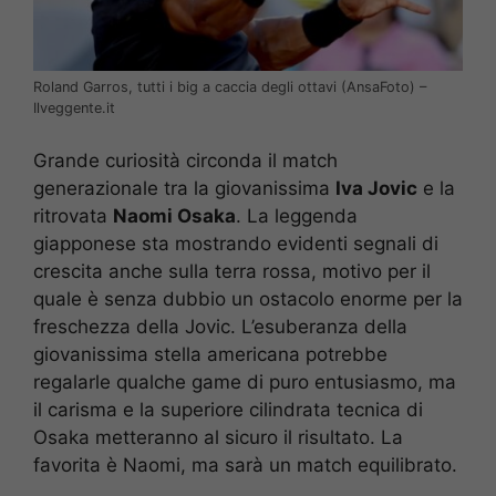
Roland Garros, tutti i big a caccia degli ottavi (AnsaFoto) –
Ilveggente.it
Grande curiosità circonda il match
generazionale tra la giovanissima
Iva Jovic
e la
ritrovata
Naomi Osaka
. La leggenda
giapponese sta mostrando evidenti segnali di
crescita anche sulla terra rossa, motivo per il
quale è senza dubbio un ostacolo enorme per la
freschezza della Jovic. L’esuberanza della
giovanissima stella americana potrebbe
regalarle qualche game di puro entusiasmo, ma
il carisma e la superiore cilindrata tecnica di
Osaka metteranno al sicuro il risultato. La
favorita è Naomi, ma sarà un match equilibrato.