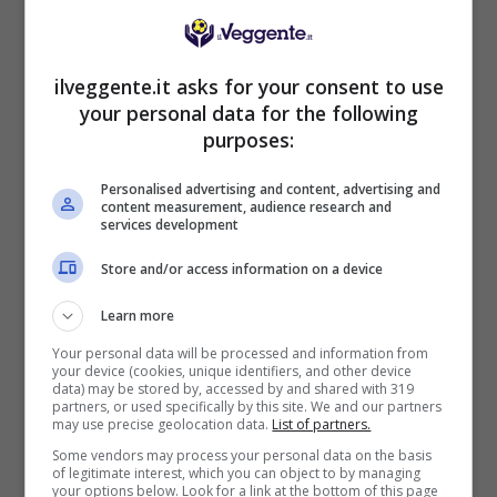
conti con la tremenda pressione psicologica del
proprio pubblico.
ilveggente.it asks for your consent to use
Il Saint-Etienne appare invece più solido, reduce
your personal data for the following
da tre clean sheet consecutivi (270 minuti
purposes:
senza subire reti), ma soffre di un cronico mal
Personalised advertising and content, advertising and
di trasferta. L’ultimo successo dei biancoverdi
content measurement, audience research and
lontano dalle mura amiche risale addirittura a
services development
febbraio.
Store and/or access information on a device
Esattamente come all’andata, i binari di questo
Learn more
spareggio di ritorno sembrano ampiamente
Your personal data will be processed and information from
tracciati. Nessuna delle due squadre rischierà
your device (cookies, unique identifiers, and other device
di scoprirsi nei primi minuti: la solidità difensiva
data) may be stored by, accessed by and shared with 319
partners, or used specifically by this site. We and our partners
recente del Saint-Etienne e le difficoltà
may use precise geolocation data.
List of partners.
realizzative del Nizza fanno pensare a un match
Some vendors may process your personal data on the basis
bloccato, dove un singolo episodio o una
of legitimate interest, which you can object to by managing
your options below. Look for a link at the bottom of this page