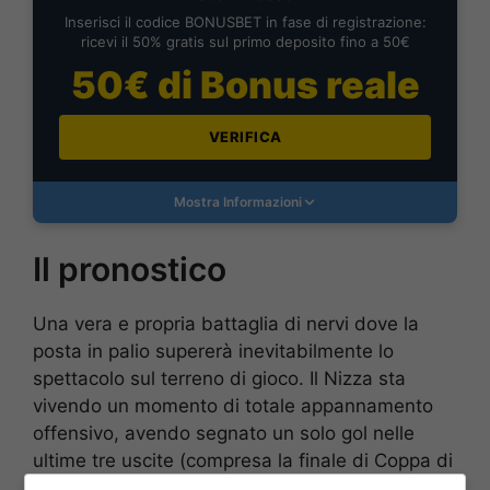
Inserisci il codice BONUSBET in fase di registrazione:
ricevi il 50% gratis sul primo deposito fino a 50€
50€ di Bonus reale
VERIFICA
Mostra Informazioni
Il pronostico
Una vera e propria battaglia di nervi dove la
posta in palio supererà inevitabilmente lo
spettacolo sul terreno di gioco. Il Nizza sta
vivendo un momento di totale appannamento
offensivo, avendo segnato un solo gol nelle
ultime tre uscite (compresa la finale di Coppa di
Francia persa contro il Lens), e dovrà fare i