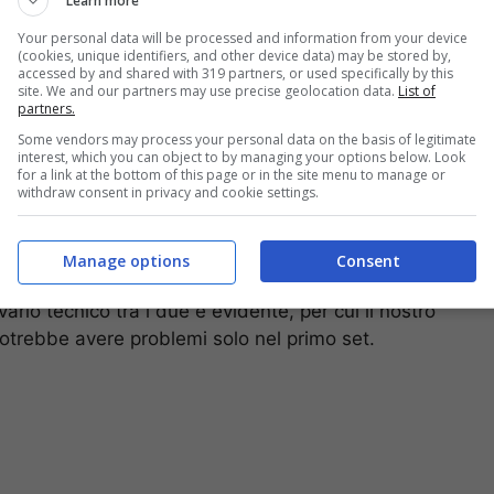
Learn more
Your personal data will be processed and information from your device
te.it
(cookies, unique identifiers, and other device data) may be stored by,
accessed by and shared with 319 partners, or used specifically by this
simo anche il faccia a faccia tra
Tommy Paul
e
site. We and our partners may use precise geolocation data.
List of
partners.
d Garros resta l’habitat naturale del norvegese, che
Some vendors may process your personal data on the basis of legitimate
otivo per il quale l’ago della bilancia pende,
interest, which you can object to by managing your options below. Look
na pace dell’americano.
for a link at the bottom of this page or in the site menu to manage or
withdraw consent in privacy and cookie settings.
 tra
Quentin Halys
e
Alexander Zverev
. Halys
ico di casa e la potenza del suo servizio per
Manage options
Consent
edesco sta mostrando una certa solidità, perfetta
ario tecnico tra i due è evidente, per cui il nostro
otrebbe avere problemi solo nel primo set.