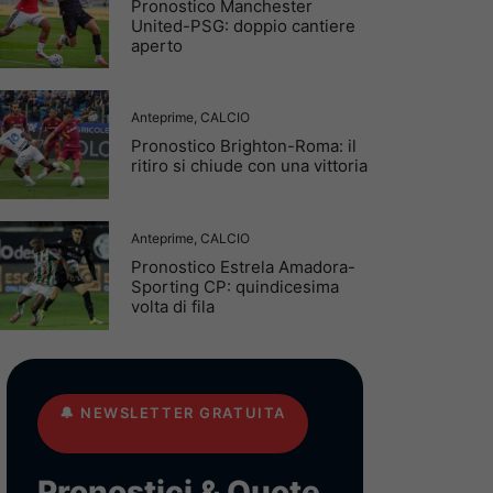
Pronostico Manchester
United-PSG: doppio cantiere
aperto
Anteprime
,
CALCIO
Pronostico Brighton-Roma: il
ritiro si chiude con una vittoria
Anteprime
,
CALCIO
Pronostico Estrela Amadora-
Sporting CP: quindicesima
volta di fila
🔔
NEWSLETTER GRATUITA
Pronostici & Quote