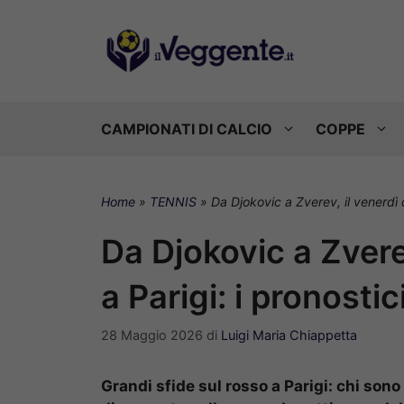
Vai
al
contenuto
CAMPIONATI DI CALCIO
COPPE
Home
»
TENNIS
»
Da Djokovic a Zverev, il venerdì de
Da Djokovic a Zverev
a Parigi: i pronostic
28 Maggio 2026
di
Luigi Maria Chiappetta
Grandi sfide sul rosso a Parigi: chi sono