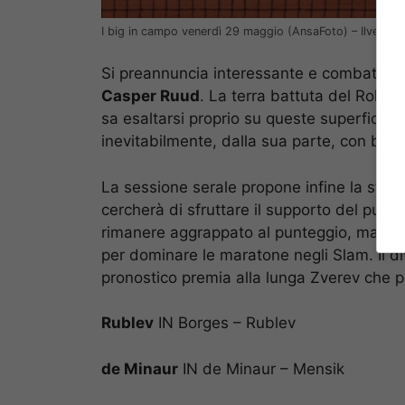
I big in campo venerdì 29 maggio (AnsaFoto) – Ilveggen
Si preannuncia interessante e combattutis
Casper Ruud
. La terra battuta del Rolan
sa esaltarsi proprio su queste superfici, m
inevitabilmente, dalla sua parte, con buo
La sessione serale propone infine la sfida
cercherà di sfruttare il supporto del pubbl
rimanere aggrappato al punteggio, ma il t
per dominare le maratone negli Slam. Il div
pronostico premia alla lunga Zverev che p
Rublev
IN Borges – Rublev
de Minaur
IN de Minaur – Mensik