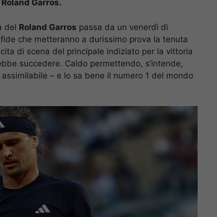
 Roland Garros.
a del
Roland Garros
passa da un venerdì di
sfide che metteranno a durissimo prova la tenuta
cita di scena del principale indiziato per la vittoria
trebbe succedere. Caldo permettendo, s’intende,
 assimilabile – e lo sa bene il numero 1 del mondo