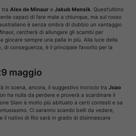
a tra
Alex de Minaur
e
Jakub Mensik
. Quest’ultimo
mente capaci di fare male a chiunque, ma sul rosso
ll’australiano è senza ombra di dubbio un vantaggio
naur, cercherà di allungare gli scambi per
 a giocare sempre una palla in più. Alla luce della
, di conseguenza, è il principale favorito per la
 29 maggio
à in scena, ancora, il suggestivo incrocio tra
Joao
 non ha nulla da perdere e proverà a scardinare il
one Slam è molto più abituato a certi contesti e sa
entusiasmo. Ci saranno scambi belli da vedere,
 il nativo di Rio sarà in grado di disinnescare