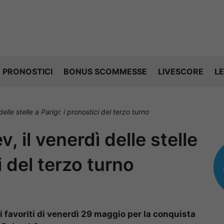
PRONOSTICI
BONUS SCOMMESSE
LIVESCORE
LE
lle stelle a Parigi: i pronostici del terzo turno
, il venerdì delle stelle
i del terzo turno
 i favoriti di venerdì 29 maggio per la conquista