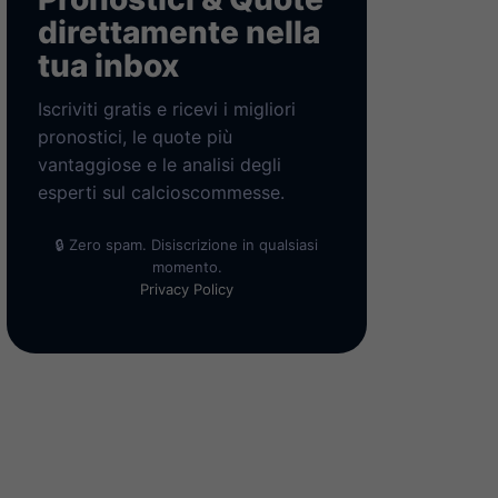
direttamente nella
tua inbox
Iscriviti gratis e ricevi i migliori
pronostici, le quote più
vantaggiose e le analisi degli
esperti sul calcioscommesse.
🔒 Zero spam. Disiscrizione in qualsiasi
momento.
Privacy Policy