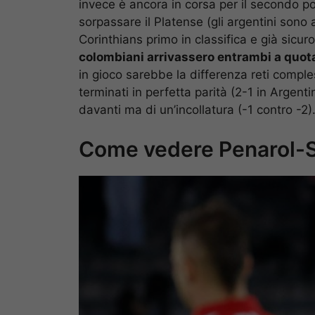
invece è ancora in corsa per il secondo p
sorpassare il Platense (gli argentini sono 
Corinthians primo in classifica e già sicur
colombiani arrivassero entrambi a quot
in gioco sarebbe la differenza reti comple
terminati in perfetta parità (2-1 in Argen
davanti ma di un’incollatura (-1 contro -2)
Come vedere Penarol-S