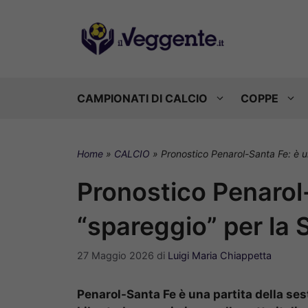
Vai
al
contenuto
CAMPIONATI DI CALCIO
COPPE
Home
»
CALCIO
»
Pronostico Penarol-Santa Fe: è 
Pronostico Penarol
“spareggio” per la
27 Maggio 2026
di
Luigi Maria Chiappetta
Penarol-Santa Fe è una partita della sest