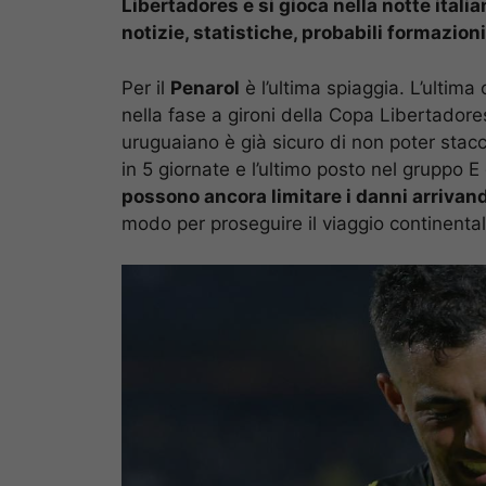
Libertadores e si gioca nella notte itali
notizie, statistiche, probabili formazioni
Per il
Penarol
è l’ultima spiaggia. L’ultim
nella fase a gironi della Copa Libertadores 
uruguaiano è già sicuro di non poter staccar
in 5 giornate e l’ultimo posto nel gruppo E
possono ancora limitare i danni arrivand
modo per proseguire il viaggio continental