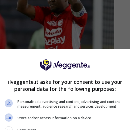
ilveggente.it asks for your consent to use your
personal data for the following purposes:
Sudamericana (AnsaFoto) – Ilveggente.it
in programma nella notte italiana tra mercoledì e
Personalised advertising and content, advertising and content
measurement, audience research and services development
reaming,
gratuitamente
, sulla piattaforma
COMO
oter usufruire del servizio ed avere accesso a tutti i
Store and/or access information on a device
 lariano.