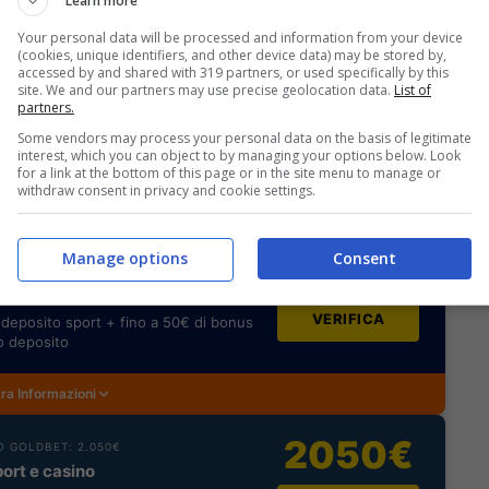
Learn more
ere GRATIS le notifiche con altri pronostici last
Your personal data will be processed and information from your device
(cookies, unique identifiers, and other device data) may be stored by,
 TIRI E AMMONITI:
CLICCA QUI
accessed by and shared with 319 partners, or used specifically by this
site. We and our partners may use precise geolocation data.
List of
partners.
Some vendors may process your personal data on the basis of legitimate
interest, which you can object to by managing your options below. Look
for a link at the bottom of this page or in the site menu to manage or
oldbet
e
Lottomatica
e a 2.43 su
Sportbet
.
withdraw consent in privacy and cookie settings.
100€ SUBITO
200€
Manage options
Consent
A deposito + fino a 50€ di
VERIFICA
deposito sport + fino a 50€ di bonus
o deposito
ra Informazioni
2050€
 GOLDBET: 2.050€
ort e casino