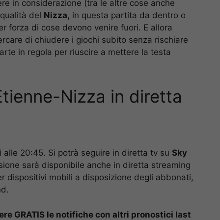
re in considerazione (tra le altre cose anche
qualità del
Nizza,
in questa partita da dentro o
er forza di cose devono venire fuori. E allora
ercare di chiudere i giochi subito senza rischiare
arte in regola per riuscire a mettere la testa
Etienne-Nizza
in diretta
lle 20:45. Si potrà seguire in diretta tv su
Sky
sione sarà disponibile anche in diretta streaming
per dispositivi mobili a disposizione degli abbonati,
nd.
ere GRATIS le notifiche con altri pronostici last