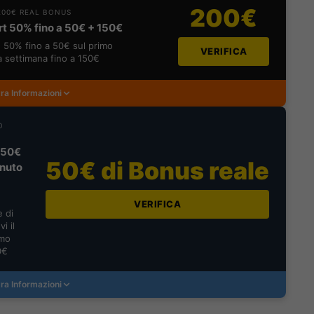
200€
200€ REAL BONUS
t 50% fino a 50€ + 150€
: 50% fino a 50€ sul primo
VERIFICA
 settimana fino a 150€
ra Informazioni
O
 50€
50€ di Bonus reale
nuto
VERIFICA
 di
i il
imo
0€
ra Informazioni