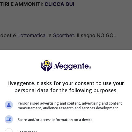
 TIRI E AMMONITI:
CLICCA QUI
oldbet e
Lottomatica
e
Sportbet
. Il segno NO GOL
100€ SUBITO
200€
A deposito + fino a 50€ di
VERIFICA
ilveggente.it asks for your consent to use your
deposito sport + fino a 50€ di bonus
o deposito
personal data for the following purposes:
ra Informazioni
Personalised advertising and content, advertising and content
measurement, audience research and services development
2050€
 GOLDBET: 2.050€
Store and/or access information on a device
ort e casino
rati: 100% fino a 2.000€ in Bonus