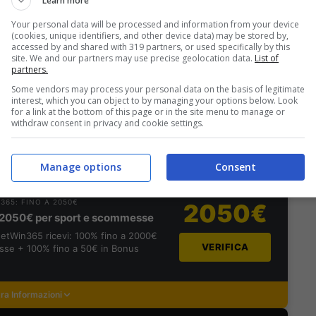
Learn more
VERIFICA
del primo deposito fino a 50€
Your personal data will be processed and information from your device
(cookies, unique identifiers, and other device data) may be stored by,
ra Informazioni
accessed by and shared with 319 partners, or used specifically by this
site. We and our partners may use precise geolocation data.
List of
partners.
 LOTTOMATICA: 2050€
2050€
Some vendors may process your personal data on the basis of legitimate
onus scommesse e sport
interest, which you can object to by managing your options below. Look
 della piattaforma: 100% fino a 50€ in
for a link at the bottom of this page or in the site menu to manage or
VERIFICA
 + 100% fino a 2000€ in Bonus
withdraw consent in privacy and cookie settings.
Manage options
Consent
ra Informazioni
65: FINO A 2050€
2050€
 2050€ per sport e scommesse
anetWin365 ricevi: 100% fino a 2000€
VERIFICA
se + 100% fino a 50€ in Bonus
ra Informazioni