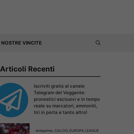
 NOSTRE VINCITE
Articoli Recenti
Iscriviti gratis al canale
Telegram del Veggente:
pronostici esclusivi e in tempo
reale su marcatori, ammoniti,
tiri in porta e tanto altro!
Anteprime
,
CALCIO
,
EUROPA LEAGUE