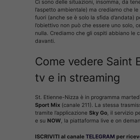
Ci sono delle situazioni, insomma, da tene
l’aspetto ambientale) ma crediamo che le 
fuori (anche se è solo la sfida d’andata) p
l’obiettivo non può che essere uno solo, c
nulla. Crediamo che gli ospiti abbiano le c
davanti.
Come vedere Saint 
tv e in streaming
St. Etienne-Nizza è in programma martedì a
Sport Mix
(canale 211). La stessa trasmis
tramite l’applicazione
Sky Go
, il servizio 
e su
NOW
, la piattaforma live e on dema
ISCRIVITI al canale
TELEGRAM
per ricev