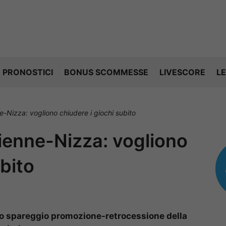
PRONOSTICI
BONUS SCOMMESSE
LIVESCORE
LE
e-Nizza: vogliono chiudere i giochi subito
tienne-Nizza: vogliono
ubito
llo spareggio promozione-retrocessione della