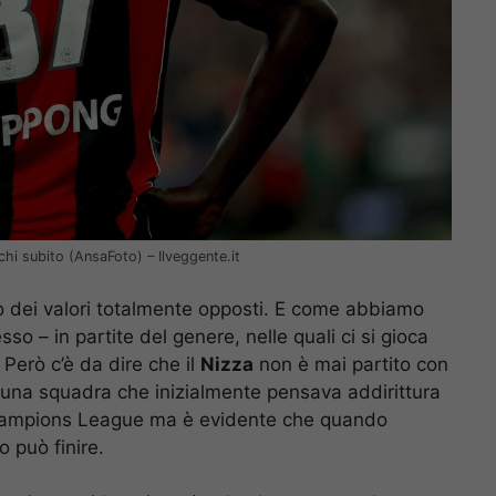
chi subito (AnsaFoto) – Ilveggente.it
 dei valori totalmente opposti. E come abbiamo
sso – in partite del genere, nelle quali ci si gioca
Però c’è da dire che il
Nizza
non è mai partito con
di una squadra che inizialmente pensava addirittura
Champions League ma è evidente che quando
 può finire.