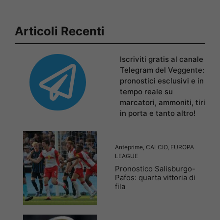
Articoli Recenti
Iscriviti gratis al canale
Telegram del Veggente:
pronostici esclusivi e in
tempo reale su
marcatori, ammoniti, tiri
in porta e tanto altro!
Anteprime
,
CALCIO
,
EUROPA
LEAGUE
Pronostico Salisburgo-
Pafos: quarta vittoria di
fila