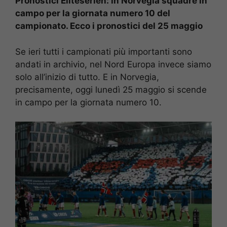
Pronostici Eliteserien: in Norvegia squadre in
campo per la giornata numero 10 del
campionato. Ecco i pronostici del 25 maggio
Se ieri tutti i campionati più importanti sono
andati in archivio, nel Nord Europa invece siamo
solo all’inizio di tutto. E in Norvegia,
precisamente, oggi lunedì 25 maggio si scende
in campo per la giornata numero 10.