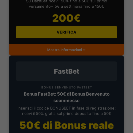
Su DaznBet ricevi: 50% fino a 50€ sul primo
versamento+ 5€ a settimana fino a 150€
200€
VERIFICA
Mostra Informazioni
FastBet
BONUS BENVENUTO FASTBET
Bonus FastBet: 50€ di Bonus Benvenuto
scommesse
Inserisci il codice BONUSBET in fase di registrazione:
ricevi il 50% gratis sul primo deposito fino a 50€
50€ di Bonus reale