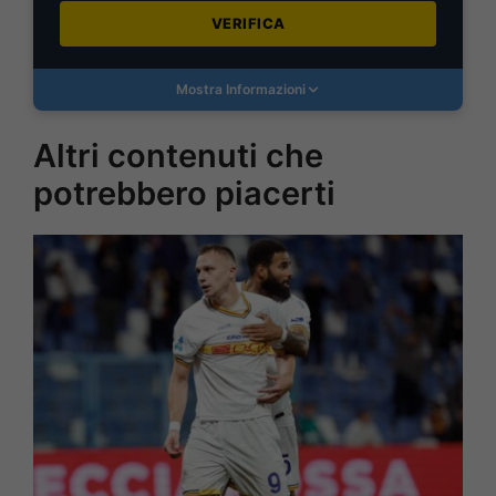
VERIFICA
Mostra Informazioni
Altri contenuti che
potrebbero piacerti