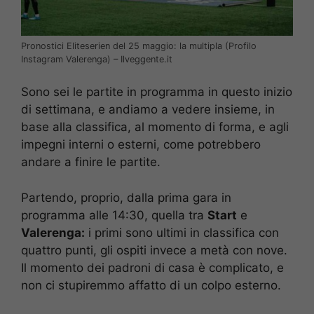
Pronostici Eliteserien del 25 maggio: la multipla (Profilo
Instagram Valerenga) – Ilveggente.it
Sono sei le partite in programma in questo inizio
di settimana, e andiamo a vedere insieme, in
base alla classifica, al momento di forma, e agli
impegni interni o esterni, come potrebbero
andare a finire le partite.
Partendo, proprio, dalla prima gara in
programma alle 14:30, quella tra
Start
e
Valerenga:
i primi sono ultimi in classifica con
quattro punti, gli ospiti invece a metà con nove.
Il momento dei padroni di casa è complicato, e
non ci stupiremmo affatto di un colpo esterno.