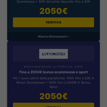
Scommesse + 50% del primo deposito fino a 50€
2050€
VERIFICA
Mostra Informazioni
BONUS BENVENUTO LOTTOMATICA: 2050€
Fino a 2050€ bonus scommesse e sport
Per i nuovi utenti della piattaforma: 100% fino a 50€ in
Bonus Scommesse + 100% fino a 2000€ in Bonus
Sport
2050€