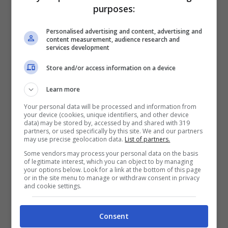
purposes:
VERIFICA
Personalised advertising and content, advertising and
content measurement, audience research and
Mostra Informazioni
services development
Store and/or access information on a device
SNAI
Learn more
Your personal data will be processed and information from
Bonus Benvenuto Sport: fino a 1.000€
your device (cookies, unique identifiers, and other device
data) may be stored by, accessed by and shared with 319
50% sul deposito fino a 50€
partners, or used specifically by this site. We and our partners
1000€
may use precise geolocation data.
List of partners.
Some vendors may process your personal data on the basis
of legitimate interest, which you can object to by managing
VERIFICA
your options below. Look for a link at the bottom of this page
or in the site menu to manage or withdraw consent in privacy
and cookie settings.
Mostra Informazioni
Consent