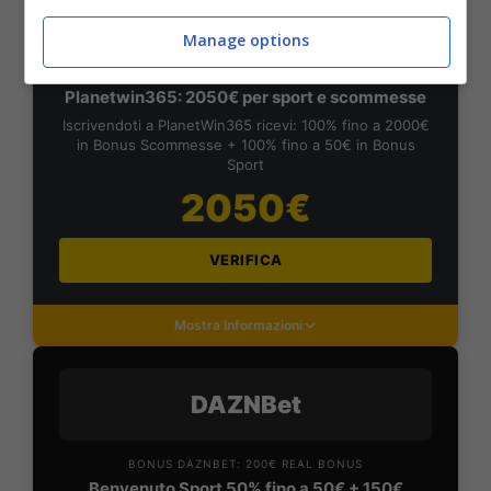
PlanetWin365
Manage options
BONUS PLANETWIN365: FINO A 2050€
Planetwin365: 2050€ per sport e scommesse
Iscrivendoti a PlanetWin365 ricevi: 100% fino a 2000€
in Bonus Scommesse + 100% fino a 50€ in Bonus
Sport
2050€
VERIFICA
Mostra Informazioni
DAZNBet
BONUS DAZNBET: 200€ REAL BONUS
Benvenuto Sport 50% fino a 50€ + 150€