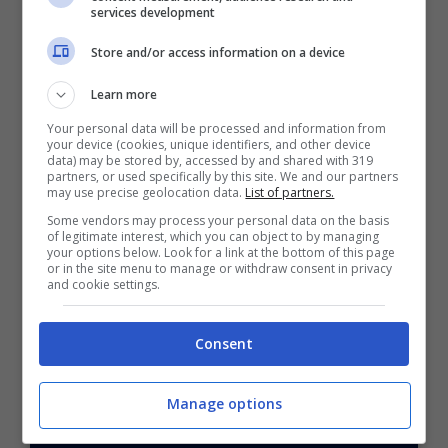
services development
BRIGHTON (4-3-3):
Verbruggen; Veltman, Van
Hecke, Dunk, Cuyper; Hinshelwood, Baleba,
Store and/or access information on a device
Gross; Minteh, Welbeck, Kadioglu.
MANCHESTER UNITED (4-2-3-1):
Lammens;
Learn more
Dalot, Maguire, Martinez, Shaw; Mainoo, Mount;
Your personal data will be processed and information from
Amad, Fernandes, Cunha; Mbeumo.
your device (cookies, unique identifiers, and other device
data) may be stored by, accessed by and shared with 319
partners, or used specifically by this site. We and our partners
POSSIBILE RISULTATO: 2-1
may use precise geolocation data.
List of partners.
Some vendors may process your personal data on the basis
of legitimate interest, which you can object to by managing
your options below. Look for a link at the bottom of this page
or in the site menu to manage or withdraw consent in privacy
and cookie settings.
BONUS SPORTBET: 100€ SUBITO
Consent
Bonus 50€ SENZA deposito + fino a 50€ di
rimborso
Manage options
Bonus 50€ senza deposito sport + fino a 50€ di
bonus rimborso sul primo deposito