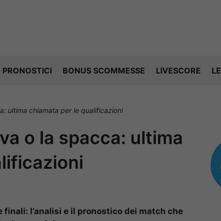
PRONOSTICI
BONUS SCOMMESSE
LIVESCORE
LE
a: ultima chiamata per le qualificazioni
 va o la spacca: ultima
lificazioni
finali: l’analisi e il pronostico dei match che