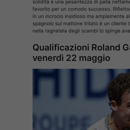
solidità e una pesantezza di palla netta
favorito per un comodo successo. Riflettor
in un incrocio insidioso ma ampiamente a
spagnolo sul mattone tritato è un client
nella ragnatela degli scambi lo spinge ava
Qualificazioni Roland Ga
venerdì 22 maggio