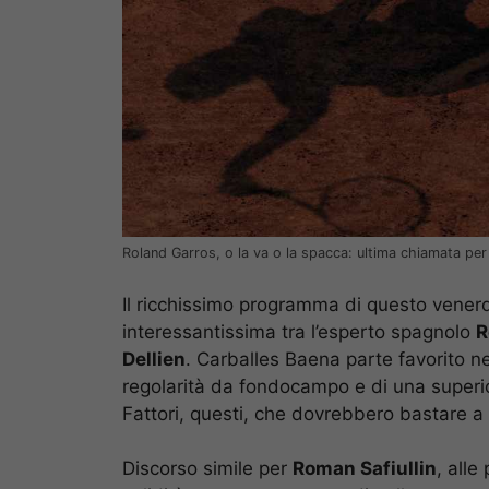
Roland Garros, o la va o la spacca: ultima chiamata per l
Il ricchissimo programma di questo venerd
interessantissima tra l’esperto spagnolo
R
Dellien
. Carballes Baena parte favorito ne
regolarità da fondocampo e di una superior
Fattori, questi, che dovrebbero bastare a 
Discorso simile per
Roman Safiullin
, alle