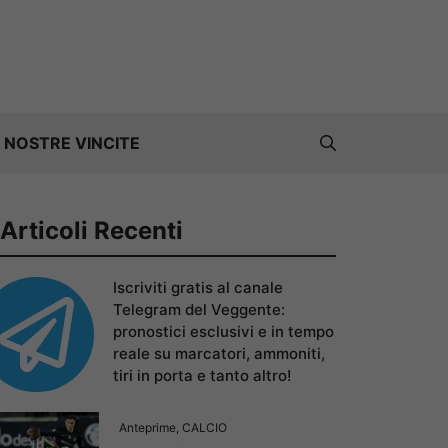
 NOSTRE VINCITE
Articoli Recenti
Iscriviti gratis al canale
Telegram del Veggente:
pronostici esclusivi e in tempo
reale su marcatori, ammoniti,
tiri in porta e tanto altro!
Anteprime
,
CALCIO