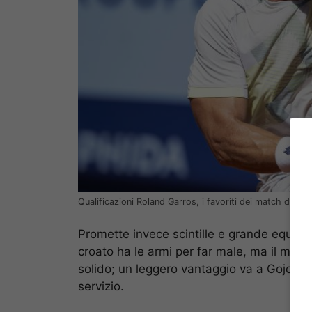
Qualificazioni Roland Garros, i favoriti dei match di ve
Promette invece scintille e grande equilibr
croato ha le armi per far male, ma il man
solido; un leggero vantaggio va a Gojo, ma
servizio.