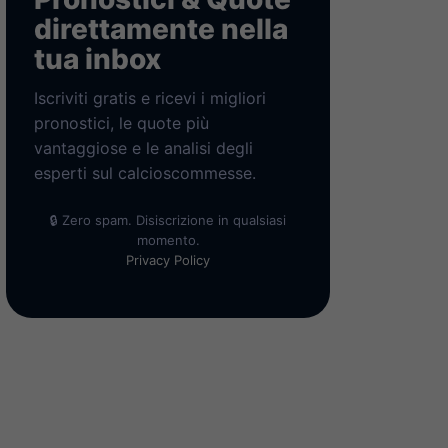
direttamente nella
tua inbox
Iscriviti gratis e ricevi i migliori
pronostici, le quote più
vantaggiose e le analisi degli
esperti sul calcioscommesse.
🔒 Zero spam. Disiscrizione in qualsiasi
momento.
Privacy Policy