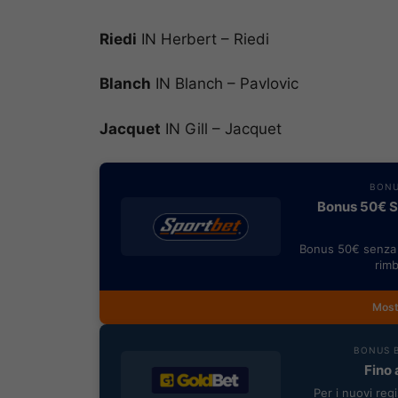
Riedi
IN Herbert – Riedi
Blanch
IN Blanch – Pavlovic
Jacquet
IN Gill – Jacquet
BONU
Bonus 50€ SE
Bonus 50€ senza 
rimb
Most
BONUS B
Fino 
Per i nuovi reg