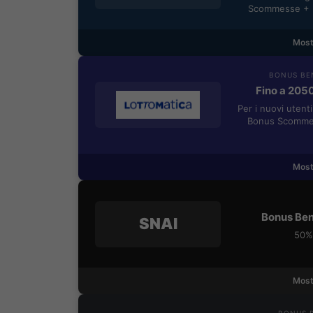
Scommesse + 5
Most
BONUS BE
Fino a 205
Per i nuovi utent
Bonus Scommes
Most
Bonus Ben
SNAI
50% 
Most