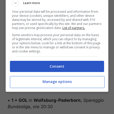
Le partite da almeno un gol per
Learn more
Your personal data will be processed and information from
squadra (GOL)
your device (cookies, unique identifiers, and other device
data) may be stored by, accessed by and shared with 319
partners, or used specifically by this site. We and our partners
Al Ittihad-Al-Qadsiah
,
Saudi Pro
may use precise geolocation data.
List of partners.
League
, ore 20:00
Some vendors may process your personal data on the basis
NEOM SC-Al Ettifaq
,
Saudi Pro League
,
of legitimate interest, which you can object to by managing
your options below. Look for a link at the bottom of this page
ore 20:00
or in the site menu to manage or withdraw consent in privacy
and cookie settings.
Comparazione quota totale (over 2.5 +
gol): 8.25
GOLDBET
;
9.09
SPORTBET
;
Consent
8.25
LOTTOMATICA
Manage options
Il “clamoroso”
•
1 + GOL
in
Wolfsburg-Paderborn
,
Spareggio
Bundesliga
, ore 20:30