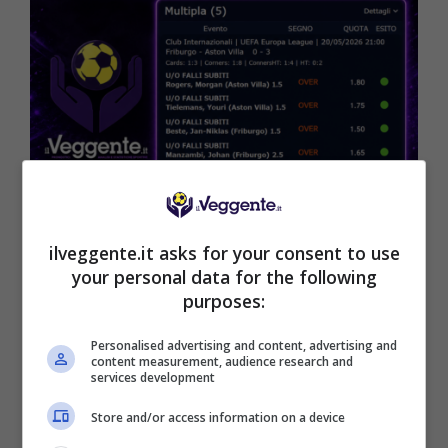
ilveggente.it asks for your consent to use
your personal data for the following
purposes:
ISCRIVITI al canale
TELEGRAM
per ricevere
Personalised advertising and content, advertising and
GRATIS le notifiche con altri pronostici
content measurement, audience research and
services development
esclusivi su OVER QUOTE IN CALO,
MARCATORI, TIRI E AMMONITI:
CLICCA QUI
Store and/or access information on a device