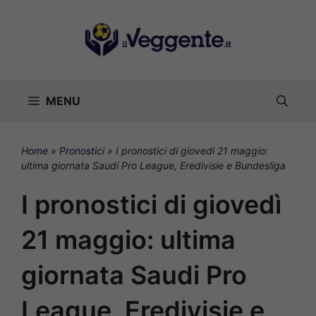
Vai
al
contenuto
MENU
Home
»
Pronostici
»
I pronostici di giovedì 21 maggio:
ultima giornata Saudi Pro League, Eredivisie e Bundesliga
I pronostici di giovedì
21 maggio: ultima
giornata Saudi Pro
League, Eredivisie e