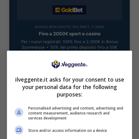
BONUS BENVENUTO GOLDBET: 2.050€
Fino a 2050€ sport e casino
Per i nuovi registrati: 100% fino a 2.000€ in Bonus
Scommesse + 50% del primo deposito fino a 50€
2050€
VERIFICA
ilveggente.it asks for your consent to use
your personal data for the following
Mostra Informazioni
purposes:
Personalised advertising and content, advertising and
content measurement, audience research and
services development
Store and/or access information on a device
BONUS BENVENUTO LOTTOMATICA: 2050€
Fino a 2050€ bonus scommesse e sport