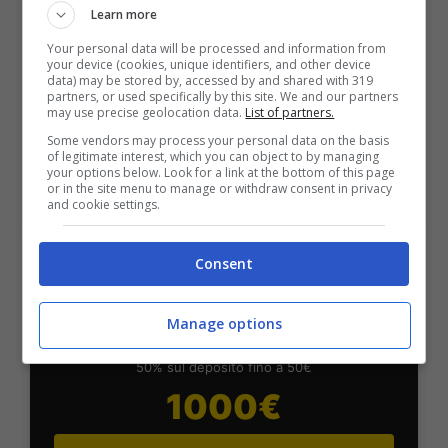
Learn more
Per i nuovi utenti della piattaforma: 100% fino a 50€ in
Bonus Scommesse + 100% fino a 2000€ in Bonus
Your personal data will be processed and information from
Sport
your device (cookies, unique identifiers, and other device
data) may be stored by, accessed by and shared with 319
2050€
partners, or used specifically by this site. We and our partners
may use precise geolocation data.
List of partners.
Some vendors may process your personal data on the basis
VERIFICA
of legitimate interest, which you can object to by managing
your options below. Look for a link at the bottom of this page
or in the site menu to manage or withdraw consent in privacy
and cookie settings.
Mostra Informazioni
Consent
SNAI
Manage options
Bonus Benvenuto Sport: fino a 1.000€
50% sul deposito fino a 50€
1000€