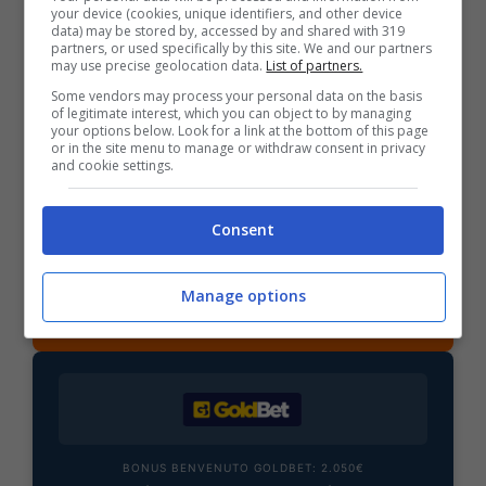
your device (cookies, unique identifiers, and other device
data) may be stored by, accessed by and shared with 319
partners, or used specifically by this site. We and our partners
may use precise geolocation data.
List of partners.
BONUS SPORTBET: 100€ SUBITO
Some vendors may process your personal data on the basis
Bonus 50€ SENZA deposito + fino a 50€ di
of legitimate interest, which you can object to by managing
rimborso
your options below. Look for a link at the bottom of this page
or in the site menu to manage or withdraw consent in privacy
Bonus 50€ senza deposito sport + fino a 50€ di
and cookie settings.
bonus rimborso sul primo deposito
200€
Consent
VERIFICA
Manage options
Mostra Informazioni
BONUS BENVENUTO GOLDBET: 2.050€