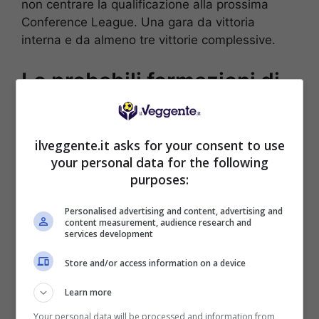
non centrare la qualificazione alla prossima
Conference League. Una gara da vittoria
interna e da almeno tre vittorie complessive.
Le probabili formazioni di
Ajax-Groningen
AJAX (4-3-3):
Paes; Gaei, Itakura, Baas, Rosa;
ilveggente.it asks for your consent to use
Regeer, Mokio, Klaassen; Berghuis, Weghorst,
your personal data for the following
Godts.
purposes:
GRONINGEN (4-2-3-1):
Vaessen; Rente,
Personalised advertising and content, advertising and
Blokzji, Janse, Peersman; De Jonge, Land;
content measurement, audience research and
Taha, Hernes, Schreduers; Van Bergen.
services development
Store and/or access information on a device
POSSIBILE RISULTATO: 3-1
Learn more
Your personal data will be processed and information from