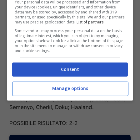
Your personal data will be processed and information from
minute esclusivi anche su MARCATORI, TIRI E
your device (cookies, unique identifiers, and other device
AMMONITI:
CLICCA QUI
data) may be stored by, accessed by and shared with 319
partners, or used specifically by this site. We and our partners
may use precise geolocation data.
List of partners.
Le probabili formazioni di
Some vendors may process your personal data on the basis
of legitimate interest, which you can object to by managing
Bournemouth-Manchester
your options below. Look for a link at the bottom of this page
or in the site menu to manage or withdraw consent in privacy
City
and cookie settings.
BOURNEMOUTH (4-2-3-1):
Petrovic; Smith,
Consent
Hill, Senesi, Truffert; Adams, Scott; Rayan,
Kroupi, Tavernier; Evanilson.
Manage options
MANCHESTER CITY (4-2-3-1):
Donnarumma;
Nunes, Khusanov, Guehi, O’Reilly; Silva, Rodri;
Semenyo, Cherki, Doku; Haaland.
POSSIBILE RISULTATO: 2-2