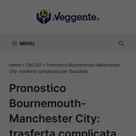
Vai
al
contenuto
MENU
Home
»
CALCIO
»
Pronostico Bournemouth-Manchester
City: trasferta complicata per Guardiola
Pronostico
Bournemouth-
Manchester City:
trasferta complicata