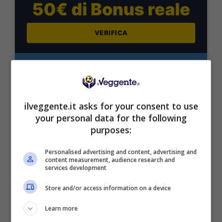
50€ di Bonus reale
VERIFICA
Mostra Informazioni
Il pronostico
ilveggente.it asks for your consent to use
your personal data for the following
Una gara che sicuramente regalerà almeno un
purposes:
gol per squadra. E su questo pensiamo nessuno
possa avere dubbi. E poi, occhio, perché
Personalised advertising and content, advertising and
secondo noi il Bournemouth potrebbe uscire
content measurement, audience research and
indenne. Magari con un pareggio. La doppia
services development
interna ci stuzzica parecchio.
Store and/or access information on a device
ISCRIVITI al canale
TELEGRAM
per ricevere
Learn more
GRATIS le notifiche con altri pronostici last