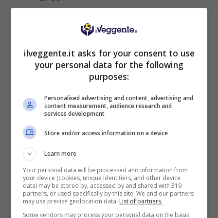
ISCRIVITI al canale
TELEGRAM
per ricevere
GRATIS le notifiche con altri pronostici
esclusivi vincenti su MARCATORI, TIRI E
ilveggente.it asks for your consent to use
AMMONITI:
CLICCA QUI
your personal data for the following
purposes:
Le partite da almeno un gol per
Personalised advertising and content, advertising and
squadra (GOL)
content measurement, audience research and
services development
Lokomotiv Sofia-Slavia Sofia
,
Bulgaria
Store and/or access information on a device
First League
, ore 18:30
Djurgården-Sirius
,
Allsvenskan
, ore
Learn more
19:00
Your personal data will be processed and information from
your device (cookies, unique identifiers, and other device
data) may be stored by, accessed by and shared with 319
Comparazione quota totale (over 2.5 +
partners, or used specifically by this site. We and our partners
may use precise geolocation data.
List of partners.
gol): 4.72
GOLDBET
;
4.92
SPORTBET
;
Some vendors may process your personal data on the basis