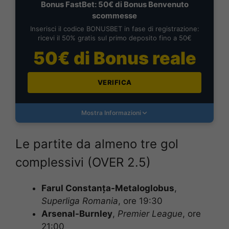
Bonus FastBet: 50€ di Bonus Benvenuto
scommesse
Inserisci il codice BONUSBET in fase di registrazione:
ricevi il 50% gratis sul primo deposito fino a 50€
50€ di Bonus reale
VERIFICA
Mostra Informazioni
Le partite da almeno tre gol
complessivi (OVER 2.5)
Farul Constanța-Metaloglobus
,
Superliga Romania
, ore 19:30
Arsenal-Burnley
,
Premier League
, ore
21:00