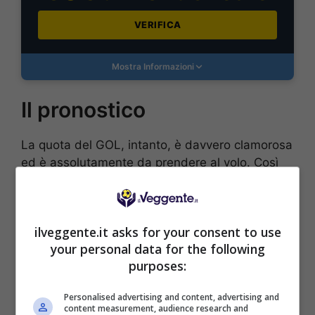
VERIFICA
Mostra Informazioni
Il pronostico
La quota del GOL, intanto, è davvero clamorosa
ed è assolutamente da prendere al volo. Così
come ci piace, come spiegato, la vittoria dei
padroni di casa che potrebbero anche brindare
con un turno d’anticipo alla salvezza.
ilveggente.it asks for your consent to use
your personal data for the following
Le probabili formazioni di
purposes:
Elche-Getafe
Personalised advertising and content, advertising and
content measurement, audience research and