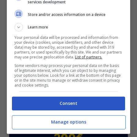
ELCHE (4-2-3-1):
Dituro; Sangare, Affengruber,
services development
Chust; Fort, Febas, Aguado, Villar, Valera;
Store and/or access information on a device
Diangana, Silva.
GETAFE (4-2-3-1):
Soria; Iglesias, Romero,
Learn more
Duarte, Djene, Nyom; Arambarri, Damian, Milla;
Your personal data will be processed and information from
Satriano, Martin.
your device (cookies, unique identifiers, and other device
data) may be stored by, accessed by and shared with 319
partners, or used specifically by this site. We and our partners
POSSIBILE RISULTATO ESATTO: 2-1
may use precise geolocation data.
List of partners.
Some vendors may process your personal data on the basis
of legitimate interest, which you can object to by managing
your options below. Look for a link at the bottom of this page
or in the site menu to manage or withdraw consent in privacy
and cookie settings.
BONUS SPORTBET: 100€ SUBITO
Consent
Bonus 50€ SENZA deposito + fino a 50€ di
rimborso
Bonus 50€ senza deposito sport + fino a 50€ di
Manage options
bonus rimborso sul primo deposito