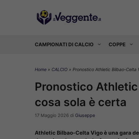
Vai
al
contenuto
CAMPIONATI DI CALCIO
COPPE
Home
»
CALCIO
»
Pronostico Athletic Bilbao-Celta 
Pronostico Athletic
cosa sola è certa
17 Maggio 2026
di
Giuseppe
Athletic Bilbao-Celta Vigo è una gara de