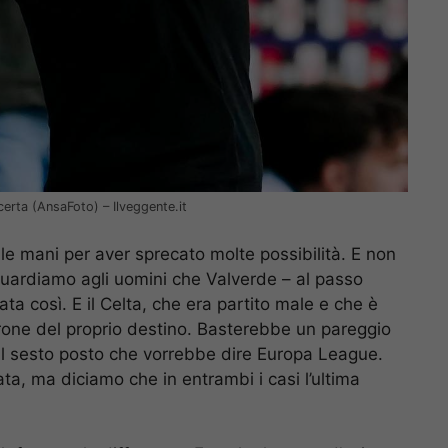
certa (AnsaFoto) – Ilveggente.it
 le mani per aver sprecato molte possibilità. E non
guardiamo agli uomini che Valverde – al passo
ta così. E il Celta, che era partito male e che è
drone del proprio destino. Basterebbe un pareggio
, il sesto posto che vorrebbe dire Europa League.
nata, ma diciamo che in entrambi i casi l’ultima