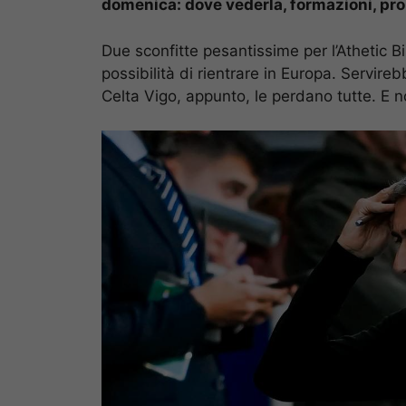
domenica: dove vederla, formazioni, pr
Due sconfitte pesantissime per l’Athetic B
possibilità di rientrare in Europa. Servire
Celta Vigo, appunto, le perdano tutte. E no