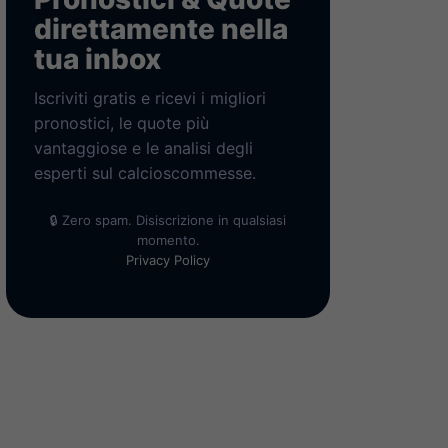
direttamente nella
tua inbox
Iscriviti gratis e ricevi i migliori
pronostici, le quote più
vantaggiose e le analisi degli
esperti sul calcioscommesse.
🔒 Zero spam. Disiscrizione in qualsiasi
momento.
Privacy Policy