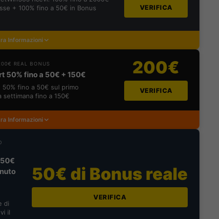
VERIFICA
se + 100% fino a 50€ in Bonus
ra Informazioni
200€
200€ REAL BONUS
t 50% fino a 50€ + 150€
: 50% fino a 50€ sul primo
VERIFICA
 settimana fino a 150€
ra Informazioni
O
 50€
50€ di Bonus reale
nuto
VERIFICA
 di
i il