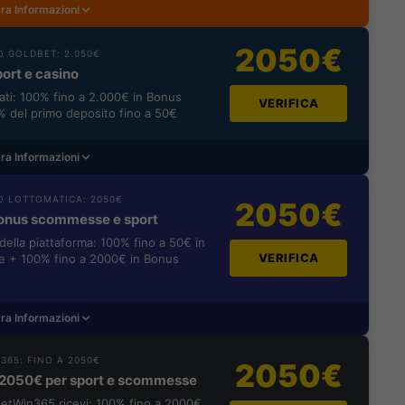
ra Informazioni
2050€
 GOLDBET: 2.050€
ort e casino
rati: 100% fino a 2.000€ in Bonus
VERIFICA
del primo deposito fino a 50€
ra Informazioni
 LOTTOMATICA: 2050€
2050€
onus scommesse e sport
 della piattaforma: 100% fino a 50€ in
VERIFICA
 + 100% fino a 2000€ in Bonus
ra Informazioni
65: FINO A 2050€
2050€
 2050€ per sport e scommesse
anetWin365 ricevi: 100% fino a 2000€