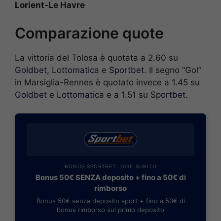
Lorient-Le Havre
Comparazione quote
La vittoria del Tolosa è quotata a 2.60 su
Goldbet
,
Lottomatica
e
Sportbet
. Il segno “Gol”
in Marsiglia-Rennes è quotato invece a 1.45 su
Goldbet
e
Lottomatica
e a 1.51 su
Sportbet
.
BONUS SPORTBET: 100€ SUBITO
Bonus 50€ SENZA deposito + fino a 50€ di
rimborso
Bonus 50€ senza deposito sport + fino a 50€ di
bonus rimborso sul primo deposito