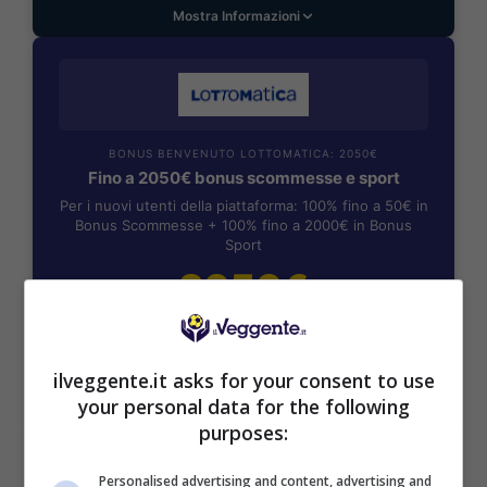
Mostra Informazioni
BONUS BENVENUTO LOTTOMATICA: 2050€
Fino a 2050€ bonus scommesse e sport
Per i nuovi utenti della piattaforma: 100% fino a 50€ in
Bonus Scommesse + 100% fino a 2000€ in Bonus
Sport
2050€
VERIFICA
ilveggente.it asks for your consent to use
your personal data for the following
Mostra Informazioni
purposes:
PlanetWin365
Personalised advertising and content, advertising and