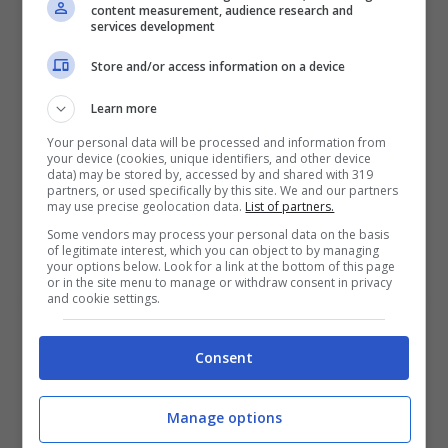
content measurement, audience research and
services development
BONUS PLANETWIN365: FINO A 2050€
Store and/or access information on a device
Planetwin365: 2050€ per sport e scommesse
Iscrivendoti a PlanetWin365 ricevi: 100% fino a 2000€
Learn more
in Bonus Scommesse + 100% fino a 50€ in Bonus
Sport
Your personal data will be processed and information from
your device (cookies, unique identifiers, and other device
2050€
data) may be stored by, accessed by and shared with 319
partners, or used specifically by this site. We and our partners
may use precise geolocation data.
List of partners.
VERIFICA
Some vendors may process your personal data on the basis
of legitimate interest, which you can object to by managing
your options below. Look for a link at the bottom of this page
Mostra Informazioni
or in the site menu to manage or withdraw consent in privacy
and cookie settings.
DAZNBet
Consent
BONUS DAZNBET: 200€ REAL BONUS
Manage options
Benvenuto Sport 50% fino a 50€ + 150€