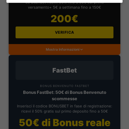
Su DaznBet ricevi: 50% fino a 50€ sul primo
versamento+ 5€ a settimana fino a 150€
200€
VERIFICA
Mostra Informazioni
FastBet
BONUS BENVENUTO FASTBET
Bonus FastBet: 50€ di Bonus Benvenuto
scommesse
Inserisci il codice BONUSBET in fase di registrazione:
ricevi il 50% gratis sul primo deposito fino a 50€
50€ di Bonus reale