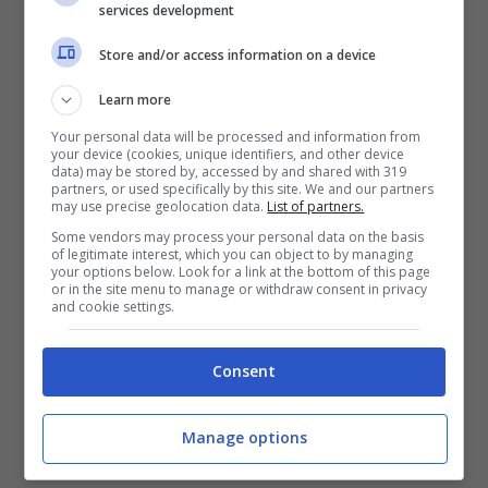
services development
Store and/or access information on a device
Learn more
ISCRIVITI al canale
TELEGRAM
per ricevere
Your personal data will be processed and information from
GRATIS le notifiche con altri pronostici
your device (cookies, unique identifiers, and other device
data) may be stored by, accessed by and shared with 319
esclusivi vincenti come questi di ieri su
partners, or used specifically by this site. We and our partners
MARCATORI, TIRI E AMMONITI:
CLICCA QUI
may use precise geolocation data.
List of partners.
Some vendors may process your personal data on the basis
of legitimate interest, which you can object to by managing
Le probabili formazioni di
your options below. Look for a link at the bottom of this page
or in the site menu to manage or withdraw consent in privacy
Genoa-Milan
and cookie settings.
GENOA(3-5-2):
Bijlow; Marcandalli, Ostigard,
Consent
Vasquez; Sabelli, Frendrup, Amorim, Ellertsson,
Martin; Colombo, Vitinha.
Manage options
MILAN (3-5-2):
Maignan; Tomori, Gabbia,
Pavlovic; Athekame, Fofana, Ricci, Rabiot,