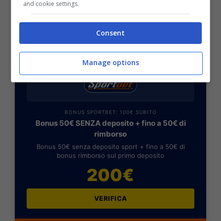
Richards, Lacroix, Canvot, Mitchell; Johson,
and cookie settings.
Highes, Lerma, Pino; Mateta.
Consent
POSSIBILE RISULTATO: 3-1
Manage options
BONUS SPORTBET: 100€ SUBITO
Bonus 50€ SENZA deposito + fino a 50€ di
rimborso
Bonus 50€ senza deposito sport + fino a 50€ di
bonus rimborso sul primo deposito
200€
VERIFICA