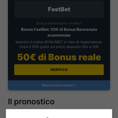
FastBet
BONUS BENVENUTO FASTBET
Bonus FastBet: 50€ di Bonus Benvenuto
scommesse
Inserisci il codice BONUSBET in fase di registrazione:
ricevi il 50% gratis sul primo deposito fino a 50€
50€ di Bonus reale
VERIFICA
Mostra Informazioni
Il pronostico
Evidente che i padroni di casa partano favoriti e