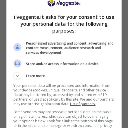
vogliosi di chiudere i conti subito. E ci
riusciranno. Tutti i pensieri del Palace vi
ilveggente.it asks for your consent to use
abbiamo già spiegato dove sono. E come
your personal data for the following
potrebbe essere altrimenti?
purposes:
ISCRIVITI al canale
TELEGRAM
per ricevere
Personalised advertising and content, advertising and
GRATIS le notifiche con altri pronostici last
content measurement, audience research and
services development
minute esclusivi anche su MARCATORI, TIRI E
AMMONITI:
CLICCA QUI
Store and/or access information on a device
Le probabili formazioni di
Learn more
Brentford-Crystal Palace
Your personal data will be processed and information from
your device (cookies, unique identifiers, and other device
data) may be stored by, accessed by and shared with 319
partners, or used specifically by this site. We and our partners
BRENTFORD (4-4-2):
Kelleher; Kayode, Ajer,
may use precise geolocation data.
List of partners.
Collins, Lewis-Potter; Yarmolyuk, Hickey,
Some vendors may process your personal data on the basis
Jensen, Damsgaard; Schade, Thiago.
of legitimate interest, which you can object to by managing
your options below. Look for a link at the bottom of this page
CRYSTAL PALACE (5-4-1):
Henderson; Munoz,
or in the site menu to manage or withdraw consent in privacy