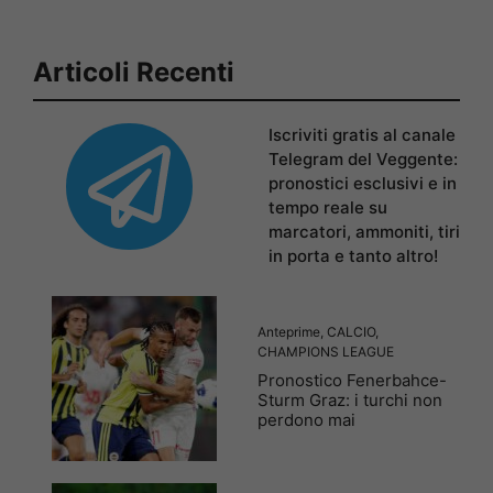
Articoli Recenti
Iscriviti gratis al canale
Telegram del Veggente:
pronostici esclusivi e in
tempo reale su
marcatori, ammoniti, tiri
in porta e tanto altro!
Anteprime
,
CALCIO
,
CHAMPIONS LEAGUE
Pronostico Fenerbahce-
Sturm Graz: i turchi non
perdono mai