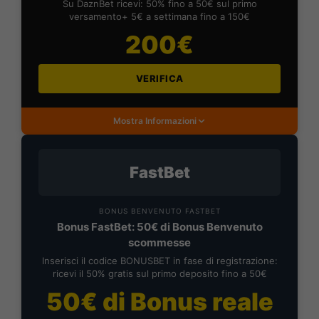
Su DaznBet ricevi: 50% fino a 50€ sul primo
versamento+ 5€ a settimana fino a 150€
200€
VERIFICA
Mostra Informazioni
FastBet
BONUS BENVENUTO FASTBET
Bonus FastBet: 50€ di Bonus Benvenuto
scommesse
Inserisci il codice BONUSBET in fase di registrazione:
ricevi il 50% gratis sul primo deposito fino a 50€
50€ di Bonus reale