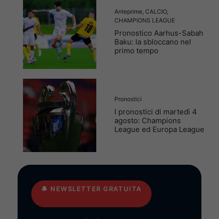
Anteprime
,
CALCIO
,
CHAMPIONS LEAGUE
Pronostico Aarhus-Sabah
Baku: la sbloccano nel
primo tempo
Pronostici
I pronostici di martedì 4
agosto: Champions
League ed Europa League
🔔
NEWSLETTER GRATUITA