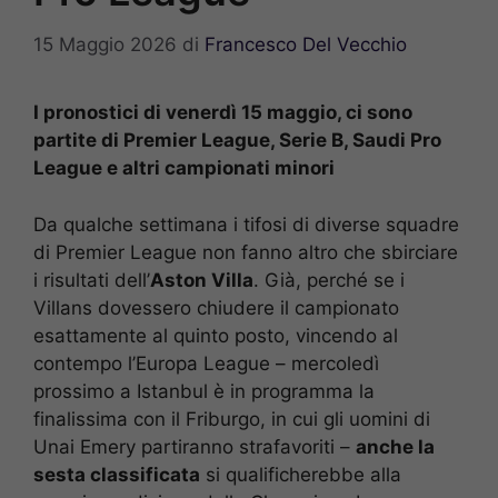
15 Maggio 2026
di
Francesco Del Vecchio
I pronostici di venerdì 15 maggio, ci sono
partite di Premier League, Serie B, Saudi Pro
League e altri campionati minori
Da qualche settimana i tifosi di diverse squadre
di Premier League non fanno altro che sbirciare
i risultati dell’
Aston Villa
. Già, perché se i
Villans dovessero chiudere il campionato
esattamente al quinto posto, vincendo al
contempo l’Europa League – mercoledì
prossimo a Istanbul è in programma la
finalissima con il Friburgo, in cui gli uomini di
Unai Emery partiranno strafavoriti –
anche la
sesta classificata
si qualificherebbe alla