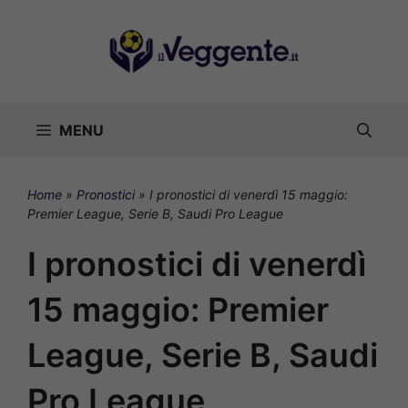
Vai
al
contenuto
MENU
Home
»
Pronostici
»
I pronostici di venerdì 15 maggio:
Premier League, Serie B, Saudi Pro League
I pronostici di venerdì
15 maggio: Premier
League, Serie B, Saudi
Pro League