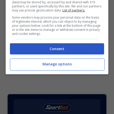
data) may be stored by, accessed by and shared with 319
Aston Villa-Liverpool,
Premier League
,
partners, or used specifically by this site. We and our partners
ore 21:00
may use precise geolocation data.
List of partners.
Some vendors may process your personal data on the basis
of legitimate interest, which you can object to by managing
Comparazione quota totale (over 2.5 +
your options below. Look for a link at the bottom of this page
or in the site menu to manage or withdraw consent in privacy
gol): 10.86
GOLDBET
;
12.73
SPORTBET
;
and cookie settings.
10.86
LOTTOMATICA
Consent
Il “clamoroso”
Manage options
•
X
in
Aston Villa-Liverpool
,
Premier League
,
ore 21:00