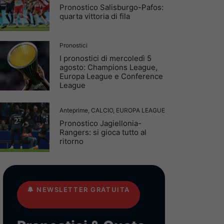
Pronostico Salisburgo-Pafos:
quarta vittoria di fila
Pronostici
I pronostici di mercoledì 5
agosto: Champions League,
Europa League e Conference
League
Anteprime
,
CALCIO
,
EUROPA LEAGUE
Pronostico Jagiellonia-
Rangers: si gioca tutto al
ritorno
🔔
NEWSLETTER GRATUITA