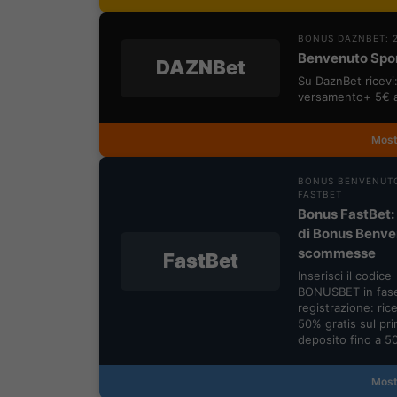
BONUS DAZNBET: 
Benvenuto Spor
DAZNBet
Su DaznBet ricevi
versamento+ 5€ a
Most
BONUS BENVENUT
FASTBET
Bonus FastBet:
di Bonus Benve
scommesse
FastBet
Inserisci il codice
BONUSBET in fase
registrazione: ricev
50% gratis sul pr
deposito fino a 5
Most