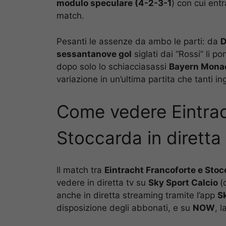
modulo speculare (4-2-3-1
) con cui ent
match.
Pesanti le assenze da ambo le parti: da
D
sessantanove gol
siglati dai “Rossi” li 
dopo solo lo schiacciasassi
Bayern Mona
variazione in un’ultima partita che tanti
Come vedere Eintrac
Stoccarda in diretta
Il match tra
Eintracht Francoforte e Sto
vedere in diretta tv su
Sky Sport Calcio
(
anche in diretta streaming tramite l’app
S
disposizione degli abbonati, e su
NOW
, 