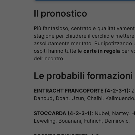
Il pronostico
Più fantasioso, centrato e qualitativament
stagione per chiudere il cerchio e metter
assolutamente meritato. Pur ipotizzando 
ospiti hanno tutte le
carte in regola
per vo
dell’incontro.
Le probabili formazioni
EINTRACHT FRANCOFORTE (4-2-3-1):
Z
Dahoud, Doan, Uzun, Chaibi, Kalimuendo
STOCCARDA (4-2-3-1)
: Nubel, Nartey, H
Leweling, Bouanani, Fuhrich, Demirovic.