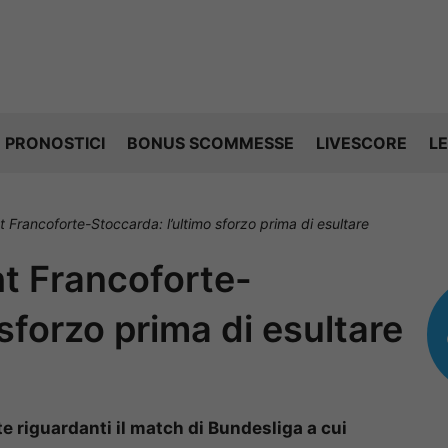
PRONOSTICI
BONUS SCOMMESSE
LIVESCORE
LE
t Francoforte-Stoccarda: l’ultimo sforzo prima di esultare
ht Francoforte-
sforzo prima di esultare
te riguardanti il match di Bundesliga a cui