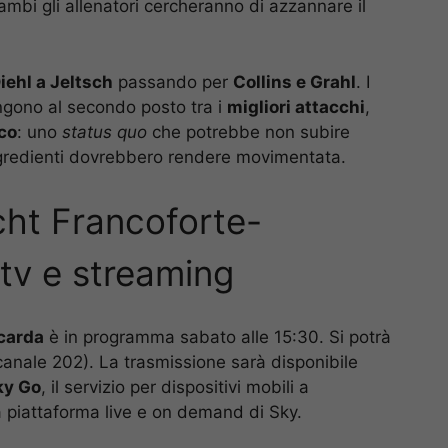
rambi gli allenatori cercheranno di azzannare il
iehl a Jeltsch
passando per
Collins e Grahl
. I
pongono al secondo posto tra i
migliori attacchi
,
co
: uno
status quo
che potrebbe non subire
 ingredienti dovrebbero rendere movimentata.
ht Francoforte-
 tv e streaming
ccarda
è in programma sabato alle 15:30. Si potrà
canale 202). La trasmissione sarà disponibile
ky Go
, il servizio per dispositivi mobili a
la piattaforma live e on demand di Sky.