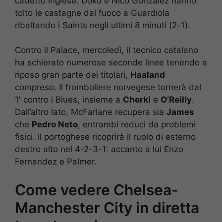
cadetto inglese: Doku e Nico Gonzalez hanno
tolto le castagne dal fuoco a Guardiola
ribaltando i Saints negli ultimi 8 minuti (2-1).
Contro il Palace, mercoledì, il tecnico catalano
ha schierato numerose seconde linee tenendo a
riposo gran parte dei titolari,
Haaland
compreso. Il fromboliere norvegese tornerà dal
1′ contro i Blues, insieme a
Cherki
e
O’Reilly
.
Dall’altro lato, McFarlane recupera sia
James
che
Pedro Neto
, entrambi reduci da problemi
fisici. Il portoghese ricoprirà il ruolo di esterno
destro alto nel 4-2-3-1: accanto a lui Enzo
Fernandez e Palmer.
Come vedere Chelsea-
Manchester City in diretta