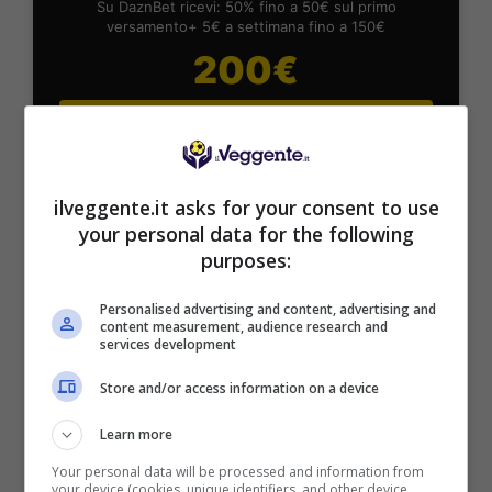
Su DaznBet ricevi: 50% fino a 50€ sul primo
versamento+ 5€ a settimana fino a 150€
200€
VERIFICA
Mostra Informazioni
ilveggente.it asks for your consent to use
your personal data for the following
purposes:
FastBet
Personalised advertising and content, advertising and
content measurement, audience research and
BONUS BENVENUTO FASTBET
services development
Bonus FastBet: 50€ di Bonus Benvenuto
scommesse
Store and/or access information on a device
Inserisci il codice BONUSBET in fase di registrazione:
ricevi il 50% gratis sul primo deposito fino a 50€
Learn more
50€ di Bonus reale
Your personal data will be processed and information from
your device (cookies, unique identifiers, and other device