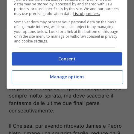
data) may be stored by, accessed by and shared with 319
VERIFICA
partners, or used specifically by this site. We and our partners
may use precise geolocation data.
List of partners.
Some vendors may process your personal data on the basis
Mostra Informazioni
of legitimate interest, which you can object to by managing
your options below. Look for a link at the bottom of this page
or in the site menu to manage or withdraw consent in privacy
Il pronostico
and cookie settings.
Il divario tra le due squadre è attualmente
Consent
siderale. Il City arriva a Wembley in totale
fiducia e con un Haaland tirato a lucido. Inoltre,
Manage options
la squadra di Guardiola ha vinto 21 delle ultime
23 gare di FA Cup ed in questa competizione è
sempre molto ispirata, ma deve scacciare il
fantasma delle ultime due finali perse
consecutivamente.
Il Chelsea, pur avendo ritrovato James e Pedro
Neto, rimane una squadra fragile, reduce da 8