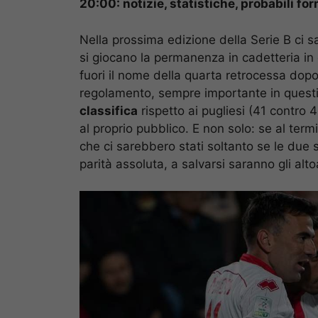
20:00: notizie, statistiche, probabili fo
Nella prossima edizione della Serie B ci s
si giocano la permanenza in cadetteria in
fuori il nome della quarta retrocessa do
regolamento, sempre importante in questi 
classifica
rispetto ai pugliesi (41 contro 4
al proprio pubblico. E non solo: se al term
che ci sarebbero stati soltanto se le due s
parità assoluta, a salvarsi saranno gli alto