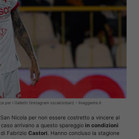
a per i Galletti (Instagram sscalciobari) – Ilveggente.it
l San Nicola per non essere costretto a vincere al
ni caso arrivano a questo spareggio
in condizioni
 di Fabrizio
Castori
. Hanno concluso la stagione