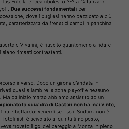
a Virtus Entella e rocambolesco 3-2 a Catanzaro
yoff.
Due successi fondamentali
per
ocessione, dove i pugliesi hanno bazzicato a più
te, caratterizzata da frenetici cambi in panchina
Caserta e Vivarini, è riuscito quantomeno a ridare
 siano rimasti contrastanti.
l percorso inverso. Dopo un girone d’andata in
rrivati quasi a lambire la zona playoff e nessuno
e. Ma da inizio marzo abbiamo assistito ad un
ampionato la squadra di Castori non ha mai vinto
,
finale beffardo: venerdì scorso il Sudtirol non è
l fotofinish è scivolato al quintultimo posto,
veva trovato il gol del pareggio a Monza in pieno