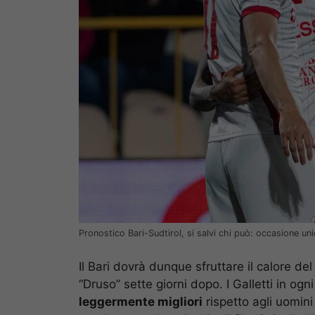
Pronostico Bari-Sudtirol, si salvi chi può: occasione unic
Il Bari dovrà dunque sfruttare il calore de
“Druso” sette giorni dopo. I Galletti in og
leggermente migliori
rispetto agli uomini