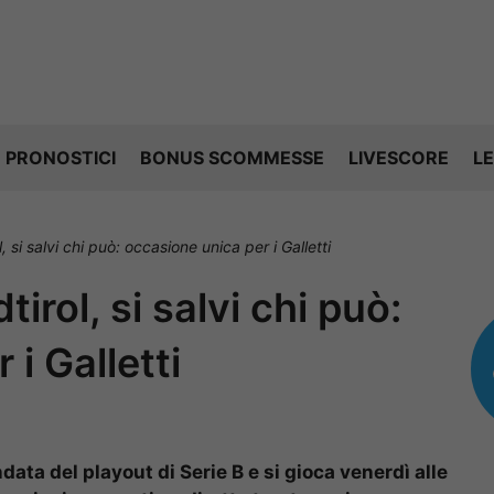
PRONOSTICI
BONUS SCOMMESSE
LIVESCORE
LE
, si salvi chi può: occasione unica per i Galletti
irol, si salvi chi può:
i Galletti
ndata del playout di Serie B e si gioca venerdì alle